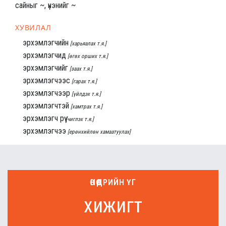
сайныг ~, үнэнийг ~
ХУВИЛАЛ
эрхэмлэгчийн
[харьяалах т.я.]
эрхэмлэгчид
[өгөх орших т.я.]
эрхэмлэгчийг
[заах т.я.]
эрхэмлэгчээс
[гарах т.я.]
эрхэмлэгчээр
[үйлдэх т.я.]
эрхэмлэгчтэй
[хамтрах т.я.]
эрхэмлэгч рүү
[чиглэх т.я.]
эрхэмлэгчээ
[ерөнхийлөн хамаатуулах]
ӨНӨӨДРИЙН ҮГ
хижигт