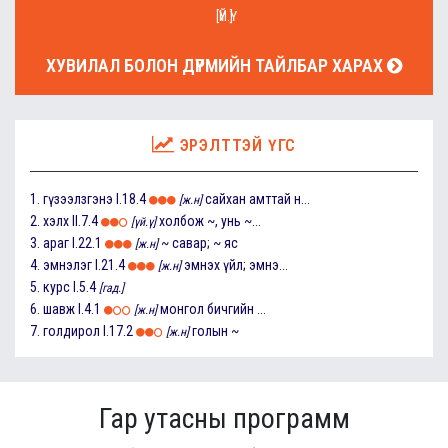
[ҮЙ.Ү]
ХУВИЛАЛ БОЛОН ДҮРМИЙН ТАЙЛБАР ХАРАХ
ЭРЭЛТТЭЙ ҮГС
1.
гүзээлзгэнэ
I.18.4
сайхан амттай н...
[ж.н]
2.
хэлх
II.7.4
холбож ~, унь ~...
[үй.ү]
3.
араг
I.22.1
~ савар; ~ яс
[ж.н]
4.
эмнэлэг
I.21.4
эмнэх үйл; эмнэ...
[ж.н]
5.
курс
I.5.4
[гад.]
6.
шавж
I.4.1
монгол бичгийн ...
[ж.н]
7.
голдирол
I.17.2
голын ~
[ж.н]
Гар утасны программ