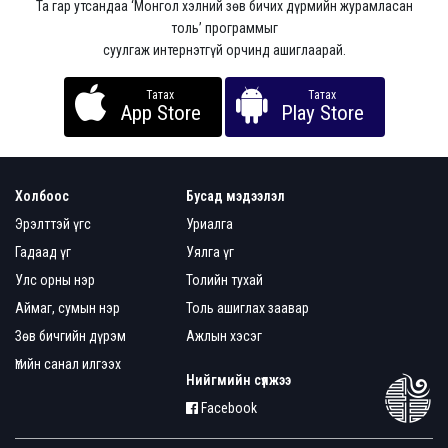
Та гар утсандаа ‘Монгол хэлний зөв бичих дүрмийн журамласан
толь’ программыг
суулгаж интернэтгүй орчинд ашиглаарай.
Татах
Татах
App Store
Play Store
Холбоос
Бусад мэдээлэл
Эрэлттэй үгс
Уриалга
Гадаад үг
Уялга үг
Улс орны нэр
Толийн тухай
Аймаг, сумын нэр
Толь ашиглах заавар
Зөв бичгийн дүрэм
Ажлын хэсэг
Үгийн санал илгээх
Нийгмийн сүлжээ
Facebook