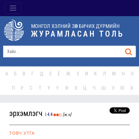
МОНГОЛ ХЭЛНИЙ ЗӨВ БИЧИХ ДҮРМИЙН
ЖУРАМЛАСАН ТОЛЬ
А
Б
В
Г
Д
Е
Ё
Ж
З
И
К
Л
М
Н
О
П
Р
С
Т
У
Ү
Ф
Х
Ц
Ч
Ш
Э
Ю
Я
эрхэмлэгч
I.4.4
[ж.н]
ТОВЧ УТГА