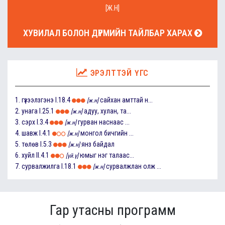
[Ж.Н]
ХУВИЛАЛ БОЛОН ДҮРМИЙН ТАЙЛБАР ХАРАХ
ЭРЭЛТТЭЙ ҮГС
1.
гүзээлзгэнэ
I.18.4
сайхан амттай н...
[ж.н]
2.
унага
I.25.1
адуу, хулан, та...
[ж.н]
3.
сэрх
I.3.4
гурван наснаас ...
[ж.н]
4.
шавж
I.4.1
монгол бичгийн ...
[ж.н]
5.
төлөв
I.5.3
янз байдал
[ж.н]
6.
хуйл
II.4.1
юмыг нэг талаас...
[үй.ү]
7.
сурвалжилга
I.18.1
сурвалжлан олж ...
[ж.н]
Гар утасны программ