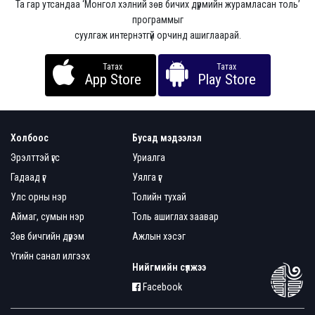
Та гар утсандаа ‘Монгол хэлний зөв бичих дүрмийн журамласан толь’
программыг
суулгаж интернэтгүй орчинд ашиглаарай.
Татах
Татах
App Store
Play Store
Холбоос
Бусад мэдээлэл
Эрэлттэй үгс
Уриалга
Гадаад үг
Уялга үг
Улс орны нэр
Толийн тухай
Аймаг, сумын нэр
Толь ашиглах заавар
Зөв бичгийн дүрэм
Ажлын хэсэг
Үгийн санал илгээх
Нийгмийн сүлжээ
Facebook