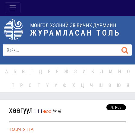
МОНГОЛ ХЭЛНИЙ ЗӨВ БИЧИХ ДҮРМИЙН
ЖУРАМЛАСАН ТОЛЬ
А
Б
В
Г
Д
Е
Ё
Ж
З
И
К
Л
М
Н
О
П
Р
С
Т
У
Ү
Ф
Х
Ц
Ч
Ш
Э
Ю
Я
хаагуул
I.1.1
[ж.н]
ТОВЧ УТГА