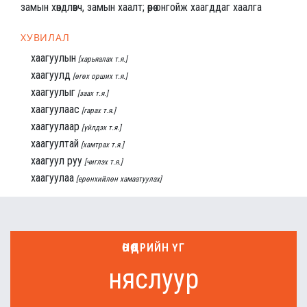
замын хөндлөвч, замын хаалт; өөрөө онгойж хаагддаг хаалга
ХУВИЛАЛ
хаагуулын
[харьяалах т.я.]
хаагуулд
[өгөх орших т.я.]
хаагуулыг
[заах т.я.]
хаагуулаас
[гарах т.я.]
хаагуулаар
[үйлдэх т.я.]
хаагуултай
[хамтрах т.я.]
хаагуул руу
[чиглэх т.я.]
хаагуулаа
[ерөнхийлөн хамаатуулах]
ӨНӨӨДРИЙН ҮГ
няслуур