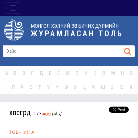
МОНГОЛ ХЭЛНИЙ ЗӨВ БИЧИХ ДҮРМИЙН
ЖУРАМЛАСАН ТОЛЬ
А
Б
В
Г
Д
Е
Ё
Ж
З
И
К
Л
М
Н
О
П
Р
С
Т
У
Ү
Ф
Х
Ц
Ч
Ш
Э
Ю
Я
хөвсгөрд
II.7.3
[үй.ү]
ТОВЧ УТГА