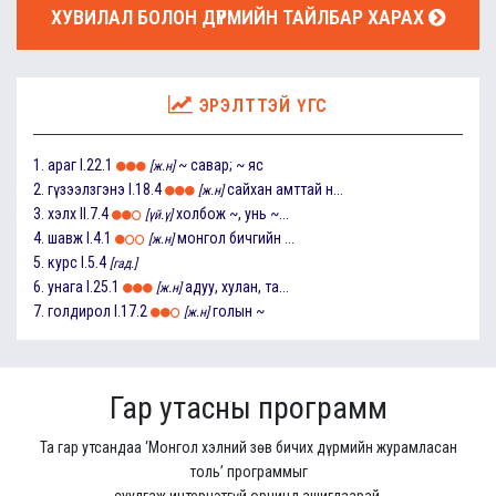
ХУВИЛАЛ БОЛОН ДҮРМИЙН ТАЙЛБАР ХАРАХ
ЭРЭЛТТЭЙ ҮГС
1.
араг
I.22.1
~ савар; ~ яс
[ж.н]
2.
гүзээлзгэнэ
I.18.4
сайхан амттай н...
[ж.н]
3.
хэлх
II.7.4
холбож ~, унь ~...
[үй.ү]
4.
шавж
I.4.1
монгол бичгийн ...
[ж.н]
5.
курс
I.5.4
[гад.]
6.
унага
I.25.1
адуу, хулан, та...
[ж.н]
7.
голдирол
I.17.2
голын ~
[ж.н]
Гар утасны программ
Та гар утсандаа ‘Монгол хэлний зөв бичих дүрмийн журамласан
толь’ программыг