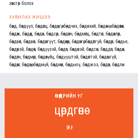
хөвсгөр болох
ХУВИЛАХ ЖИШЭЭ
бөөнд, бөөндүүл, бөөндөлц; бөөндөцгөө, бөөндчих, бөөндөсхий, бөөндөзнө, бөөндөөтөх;
бөөндөж, бөөндөөд, бөөндөн, бөөндсөөр, бөөндөвч, бөөндмөгц, бөөндтөл, бөөндөхлөөр,
бөөндвөл, бөөндвөөс, бөөндөнгүүт, бөөндөхөөр, бөөндөнгөө, бөөндөлгүй; бөөндөөр; бөөндье,
бөөндөөрэй, бөөндөөч, бөөндүүзэй, бөөндөг, бөөндөөсэй; бөөндсөн, бөөнддөг, бөөндөх,
бөөндөгч, бөөндмөөр, бөөндөхүйц, бөөндүүштэй, бөөндөлтэй, бөөндөшгүй,
бөөндөм; бөөндөнө, бөөндмүй, бөөнднөм, бөөндьюү, бөөнджээ, бөөндөв, бөөндлөө
ӨНӨӨДРИЙН ҮГ
цөрдгөнө
[ҮЙ.Ү]