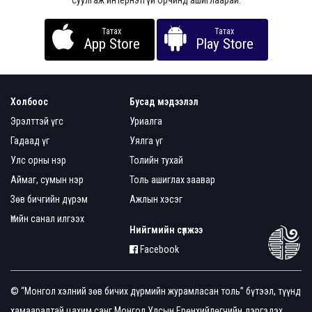
суулгаж интернэтгүй орчинд ашиглаарай.
Татах
Татах
App Store
Play Store
Холбоос
Бусад мэдээлэл
Эрэлттэй үгс
Уриалга
Гадаад үг
Уялга үг
Улс орны нэр
Толийн тухай
Аймаг, сумын нэр
Толь ашиглах заавар
Зөв бичгийн дүрэм
Ажлын хэсэг
Үгийн санал илгээх
Нийгмийн сүлжээ
Facebook
© “Монгол хэлний зөв бичих дүрмийн журамласан толь” бүтээл, түүнд
хамааралтай цахим санг Монгол Улсын Ерөнхийлөгчийн дэргэдэх