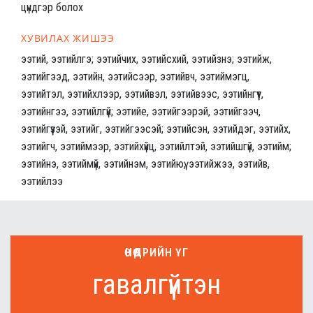
цүндгэр болох
ХУВИЛАХ ЖИШЭЭ
ээтий, ээтийлгэ; ээтийчих, ээтийсхий, ээтийзнэ; ээтийж,
ээтийгээд, ээтийн, ээтийсээр, ээтийвч, ээтиймэгц,
ээтийтэл, ээтийхлээр, ээтийвэл, ээтийвээс, ээтийнгүүт,
ээтийнгээ, ээтийлгүй; ээтийе, ээтийгээрэй, ээтийгээч,
ээтийгүүзэй, ээтийг, ээтийгээсэй; ээтийсэн, ээтийдэг, ээтийх,
ээтийгч, ээтиймээр, ээтийхүйц, ээтийлтэй, ээтийшгүй, ээтийм;
ээтийнэ, ээтиймүй, ээтийнэм, ээтийюү, ээтийжээ, ээтийв,
ээтийлээ
ӨНӨӨДРИЙН ҮГ
гавалгүйтэн