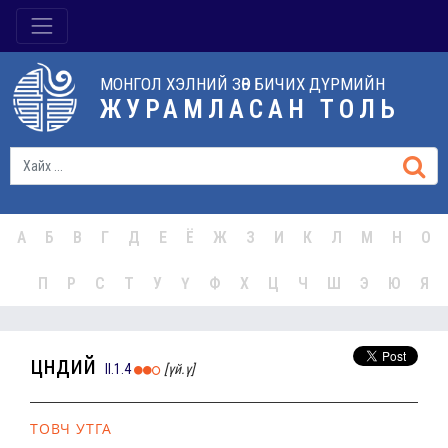
МОНГОЛ ХЭЛНИЙ ЗӨВ БИЧИХ ДҮРМИЙН
ЖУРАМЛАСАН ТОЛЬ
А
Б
В
Г
Д
Е
Ё
Ж
З
И
К
Л
М
Н
О
П
Р
С
Т
У
Ү
Ф
Х
Ц
Ч
Ш
Э
Ю
Я
цүндий
II.1.4
[үй.ү]
ТОВЧ УТГА