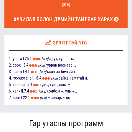
[Ж.Н]
ХУВИЛАЛ БОЛОН ДҮРМИЙН ТАЙЛБАР ХАРАХ
ЭРЭЛТТЭЙ ҮГС
1.
унага
I.25.1
адуу, хулан, та...
[ж.н]
2.
сэрх
I.3.4
гурван наснаас ...
[ж.н]
3.
шавж
I.4.1
монгол бичгийн ...
[ж.н]
4.
гүзээлзгэнэ
I.18.4
сайхан амттай н...
[ж.н]
5.
танаас
I.9.1
хувцасны ~
[ж.н]
6.
хэлх
II.7.4
холбож ~, унь ~...
[үй.ү]
7.
араг
I.22.1
~ савар; ~ яс
[ж.н]
Гар утасны программ