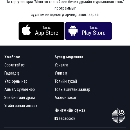
Та гар утсандаа ‘Монгол хэлний зөв бичих дүрмийн журамласан толь’
программыг
суулгаж интернэтгүй орчинд ашиглаарай.
Татах
Татах
App Store
Play Store
Холбоос
Бусад мэдээлэл
Эрэлттэй үгс
Уриалга
Гадаад үг
Уялга үг
Улс орны нэр
Толийн тухай
Аймаг, сумын нэр
Толь ашиглах заавар
Зөв бичгийн дүрэм
Ажлын хэсэг
Үгийн санал илгээх
Нийгмийн сүлжээ
Facebook