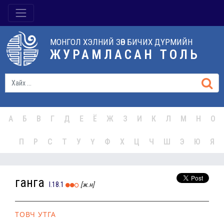
МОНГОЛ ХЭЛНИЙ ЗӨВ БИЧИХ ДҮРМИЙН
ЖУРАМЛАСАН ТОЛЬ
А
Б
В
Г
Д
Е
Ё
Ж
З
И
К
Л
М
Н
О
П
Р
С
Т
У
Ү
Ф
Х
Ц
Ч
Ш
Э
Ю
Я
ганга
I.18.1
[ж.н]
ТОВЧ УТГА