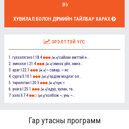
[ҮЙ.Ү]
ХУВИЛАЛ БОЛОН ДҮРМИЙН ТАЙЛБАР ХАРАХ
ЭРЭЛТТЭЙ ҮГС
1.
гүзээлзгэнэ
I.18.4
сайхан амттай н...
[ж.н]
2.
эмнэлэг
I.21.4
эмнэх үйл; эмнэ...
[ж.н]
3.
араг
I.22.1
~ савар; ~ яс
[ж.н]
4.
сурга
II.10.1
эрдэм мэдлэг ол...
[үй.ү]
5.
төрөлхтөн
I.20.3
хүн ~
[ж.н]
6.
унага
I.25.1
адуу, хулан, та...
[ж.н]
7.
хэлх
II.7.4
холбож ~, унь ~...
[үй.ү]
Гар утасны программ