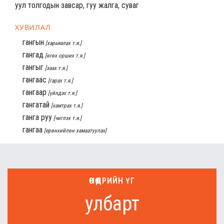
уул толгодын завсар, гуу жалга, суваг
ХУВИЛАЛ
гангын
[харьяалах т.я.]
гангад
[өгөх орших т.я.]
гангыг
[заах т.я.]
гангаас
[гарах т.я.]
гангаар
[үйлдэх т.я.]
гангатай
[хамтрах т.я.]
ганга руу
[чиглэх т.я.]
гангаа
[ерөнхийлөн хамаатуулах]
ӨНӨӨДРИЙН ҮГ
улбарт