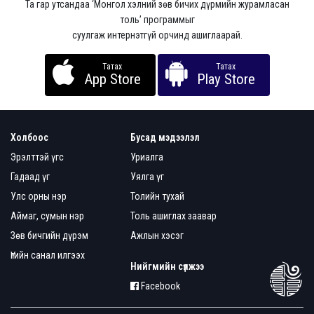
Та гар утсандаа ‘Монгол хэлний зөв бичих дүрмийн журамласан
толь’ программыг
суулгаж интернэтгүй орчинд ашиглаарай.
Татах
Татах
App Store
Play Store
Холбоос
Бусад мэдээлэл
Эрэлттэй үгс
Уриалга
Гадаад үг
Уялга үг
Улс орны нэр
Толийн тухай
Аймаг, сумын нэр
Толь ашиглах заавар
Зөв бичгийн дүрэм
Ажлын хэсэг
Үгийн санал илгээх
Нийгмийн сүлжээ
Facebook