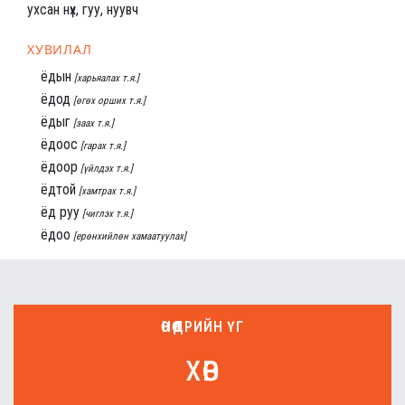
ухсан нүх, гуу, нуувч
ХУВИЛАЛ
ёдын
[харьяалах т.я.]
ёдод
[өгөх орших т.я.]
ёдыг
[заах т.я.]
ёдоос
[гарах т.я.]
ёдоор
[үйлдэх т.я.]
ёдтой
[хамтрах т.я.]
ёд руу
[чиглэх т.я.]
ёдоо
[ерөнхийлөн хамаатуулах]
ӨНӨӨДРИЙН ҮГ
хөв