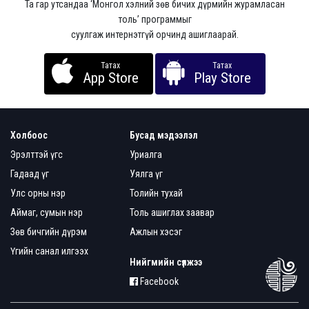
Та гар утсандаа ‘Монгол хэлний зөв бичих дүрмийн журамласан
толь’ программыг
суулгаж интернэтгүй орчинд ашиглаарай.
Татах
Татах
App Store
Play Store
Холбоос
Бусад мэдээлэл
Эрэлттэй үгс
Уриалга
Гадаад үг
Уялга үг
Улс орны нэр
Толийн тухай
Аймаг, сумын нэр
Толь ашиглах заавар
Зөв бичгийн дүрэм
Ажлын хэсэг
Үгийн санал илгээх
Нийгмийн сүлжээ
Facebook