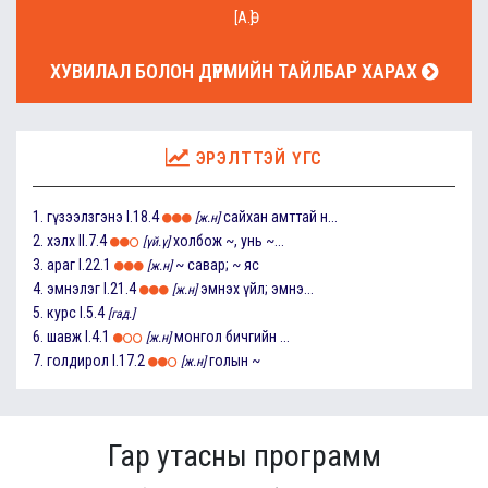
[А.Ө]
ХУВИЛАЛ БОЛОН ДҮРМИЙН ТАЙЛБАР ХАРАХ
ЭРЭЛТТЭЙ ҮГС
1.
гүзээлзгэнэ
I.18.4
сайхан амттай н...
[ж.н]
2.
хэлх
II.7.4
холбож ~, унь ~...
[үй.ү]
3.
араг
I.22.1
~ савар; ~ яс
[ж.н]
4.
эмнэлэг
I.21.4
эмнэх үйл; эмнэ...
[ж.н]
5.
курс
I.5.4
[гад.]
6.
шавж
I.4.1
монгол бичгийн ...
[ж.н]
7.
голдирол
I.17.2
голын ~
[ж.н]
Гар утасны программ