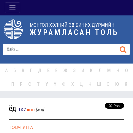
МОНГОЛ ХЭЛНИЙ ЗӨВ БИЧИХ ДҮРМИЙН
ЖУРАМЛАСАН ТОЛЬ
А
Б
В
Г
Д
Е
Ё
Ж
З
И
К
Л
М
Н
О
П
Р
С
Т
У
Ү
Ф
Х
Ц
Ч
Ш
Э
Ю
Я
ёд
I.3.2
[ж.н]
ТОВЧ УТГА