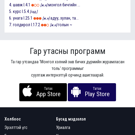
4.
шавж
I.4.1
монгол бичгийн ...
[ж.н]
5.
курс
I.5.4
[гад.]
6.
унага
I.25.1
адуу, хулан, та...
[ж.н]
7.
голдирол
I.17.2
голын ~
[ж.н]
Гар утасны программ
Та гар утсандаа ‘Монгол хэлний зөв бичих дүрмийн журамласан
толь’ программыг
суулгаж интернэтгүй орчинд ашиглаарай.
Татах
Татах
App Store
Play Store
Холбоос
Бусад мэдээлэл
Эрэлттэй үгс
Уриалга