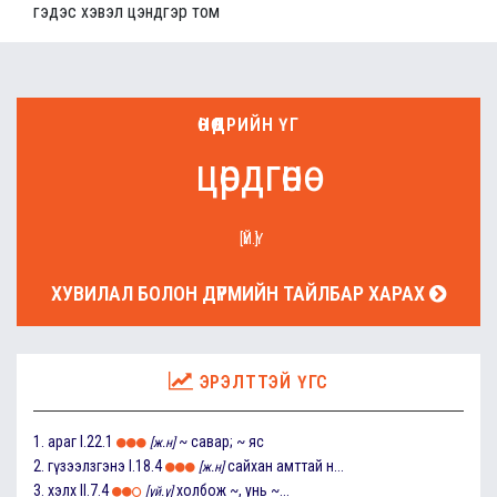
гэдэс хэвэл цэндгэр том
ӨНӨӨДРИЙН ҮГ
цөрдгөнө
[ҮЙ.Ү]
ХУВИЛАЛ БОЛОН ДҮРМИЙН ТАЙЛБАР ХАРАХ
ЭРЭЛТТЭЙ ҮГС
1.
араг
I.22.1
~ савар; ~ яс
[ж.н]
2.
гүзээлзгэнэ
I.18.4
сайхан амттай н...
[ж.н]
3.
хэлх
II.7.4
холбож ~, унь ~...
[үй.ү]