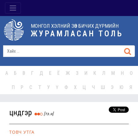
МОНГОЛ ХЭЛНИЙ ЗӨВ БИЧИХ ДҮРМИЙН
ЖУРАМЛАСАН ТОЛЬ
А
Б
В
Г
Д
Е
Ё
Ж
З
И
К
Л
М
Н
О
П
Р
С
Т
У
Ү
Ф
Х
Ц
Ч
Ш
Э
Ю
Я
цүндгэр
[тэ.н]
ТОВЧ УТГА