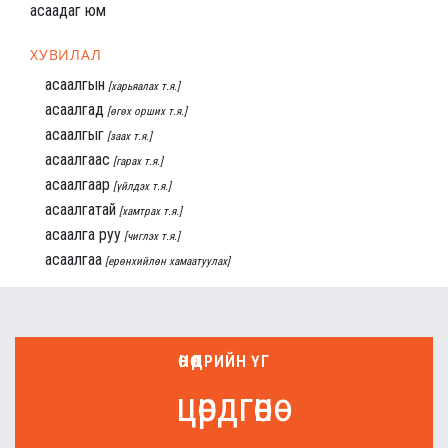
асаадаг юм
ХУВИЛАЛ
асаалгын
[харьяалах т.я.]
асаалгад
[өгөх орших т.я.]
асаалгыг
[заах т.я.]
асаалгаас
[гарах т.я.]
асаалгаар
[үйлдэх т.я.]
асаалгатай
[хамтрах т.я.]
асаалга руу
[чиглэх т.я.]
асаалгаа
[ерөнхийлөн хамаатуулах]
ӨНӨӨДРИЙН ҮГ
цөрдгөнө