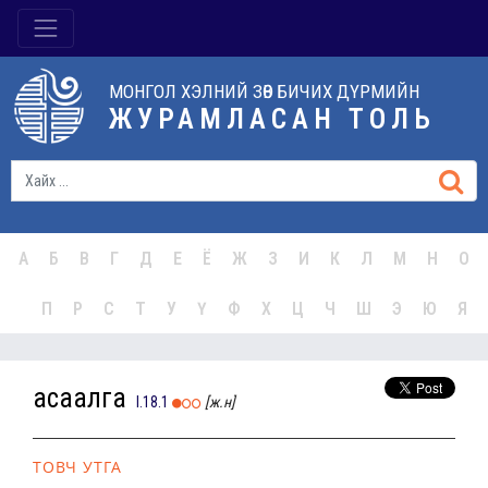
МОНГОЛ ХЭЛНИЙ ЗӨВ БИЧИХ ДҮРМИЙН
ЖУРАМЛАСАН ТОЛЬ
А
Б
В
Г
Д
Е
Ё
Ж
З
И
К
Л
М
Н
О
П
Р
С
Т
У
Ү
Ф
Х
Ц
Ч
Ш
Э
Ю
Я
асаалга
I.18.1
[ж.н]
ТОВЧ УТГА