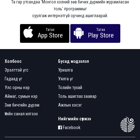
Та гар утсандаа ‘Монгол хэлний зөв бичих дүрмийн журамласан
толь’ программыг
суулгаж интернэтгүй орчинд ашиглаарай.
Татах
Татах
App Store
Play Store
Холбоос
Бусад мэдээлэл
Эрэлттэй үгс
Уриалга
Гадаад үг
Уялга үг
Улс орны нэр
Толийн тухай
Аймаг, сумын нэр
Толь ашиглах заавар
Зөв бичгийн дүрэм
Ажлын хэсэг
Үгийн санал илгээх
Нийгмийн сүлжээ
Facebook