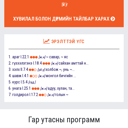
[ҮЙ.Ү]
ХУВИЛАЛ БОЛОН ДҮРМИЙН ТАЙЛБАР ХАРАХ
ЭРЭЛТТЭЙ ҮГС
1.
араг
I.22.1
~ савар; ~ яс
[ж.н]
2.
гүзээлзгэнэ
I.18.4
сайхан амттай н...
[ж.н]
3.
хэлх
II.7.4
холбож ~, унь ~...
[үй.ү]
4.
шавж
I.4.1
монгол бичгийн ...
[ж.н]
5.
курс
I.5.4
[гад.]
6.
унага
I.25.1
адуу, хулан, та...
[ж.н]
7.
голдирол
I.17.2
голын ~
[ж.н]
Гар утасны программ