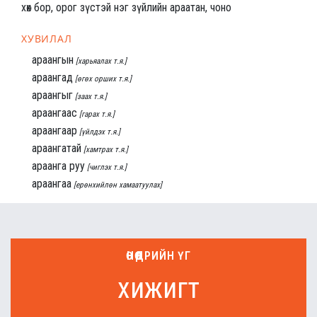
хөх бор, орог зүстэй нэг зүйлийн араатан, чоно
ХУВИЛАЛ
араангын
[харьяалах т.я.]
араангад
[өгөх орших т.я.]
араангыг
[заах т.я.]
араангаас
[гарах т.я.]
араангаар
[үйлдэх т.я.]
араангатай
[хамтрах т.я.]
араанга руу
[чиглэх т.я.]
араангаа
[ерөнхийлөн хамаатуулах]
ӨНӨӨДРИЙН ҮГ
хижигт