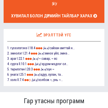
[ҮЙ.Ү]
ХУВИЛАЛ БОЛОН ДҮРМИЙН ТАЙЛБАР ХАРАХ
ЭРЭЛТТЭЙ ҮГС
1.
гүзээлзгэнэ
I.18.4
сайхан амттай н...
[ж.н]
2.
эмнэлэг
I.21.4
эмнэх үйл; эмнэ...
[ж.н]
3.
араг
I.22.1
~ савар; ~ яс
[ж.н]
4.
сурга
II.10.1
эрдэм мэдлэг ол...
[үй.ү]
5.
төрөлхтөн
I.20.3
хүн ~
[ж.н]
6.
унага
I.25.1
адуу, хулан, та...
[ж.н]
7.
хэлх
II.7.4
холбож ~, унь ~...
[үй.ү]
Гар утасны программ