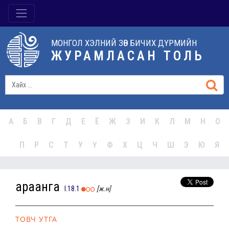
МОНГОЛ ХЭЛНИЙ ЗӨВ БИЧИХ ДҮРМИЙН
ЖУРАМЛАСАН ТОЛЬ
А
Б
В
Г
Д
Е
Ё
Ж
З
И
К
Л
М
Н
О
П
Р
С
Т
У
Ү
Ф
Х
Ц
Ч
Ш
Э
Ю
Я
араанга
I.18.1
[ж.н]
ТОВЧ УТГА