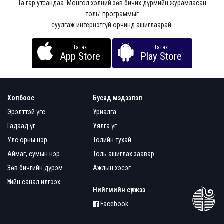
Та гар утсандаа ‘Монгол хэлний зөв бичих дүрмийн журамласан
толь’ программыг
суулгаж интернэтгүй орчинд ашиглаарай.
Татах
Татах
App Store
Play Store
Холбоос
Бусад мэдээлэл
Эрэлттэй үгс
Уриалга
Гадаад үг
Уялга үг
Улс орны нэр
Толийн тухай
Аймаг, сумын нэр
Толь ашиглах заавар
Зөв бичгийн дүрэм
Ажлын хэсэг
Үгийн санал илгээх
Нийгмийн сүлжээ
Facebook