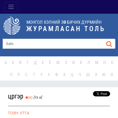
МОНГОЛ ХЭЛНИЙ ЗӨВ БИЧИХ ДҮРМИЙН
ЖУРАМЛАСАН ТОЛЬ
А
Б
В
Г
Д
Е
Ё
Ж
З
И
К
Л
М
Н
О
П
Р
С
Т
У
Ү
Ф
Х
Ц
Ч
Ш
Э
Ю
Я
цүргэр
[тэ.н]
ТОВЧ УТГА