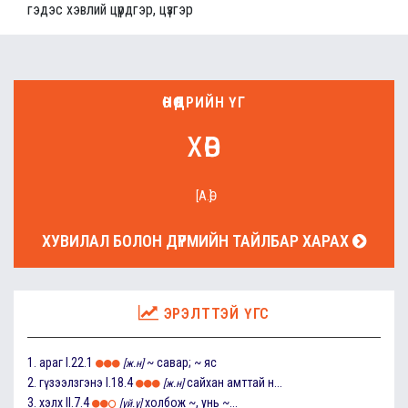
гэдэс хэвлий цүрдгэр, цүзгэр
ӨНӨӨДРИЙН ҮГ
хөв
[А.Ө]
ХУВИЛАЛ БОЛОН ДҮРМИЙН ТАЙЛБАР ХАРАХ
ЭРЭЛТТЭЙ ҮГС
1.
араг
I.22.1
~ савар; ~ яс
[ж.н]
2.
гүзээлзгэнэ
I.18.4
сайхан амттай н...
[ж.н]
3.
хэлх
II.7.4
холбож ~, унь ~...
[үй.ү]