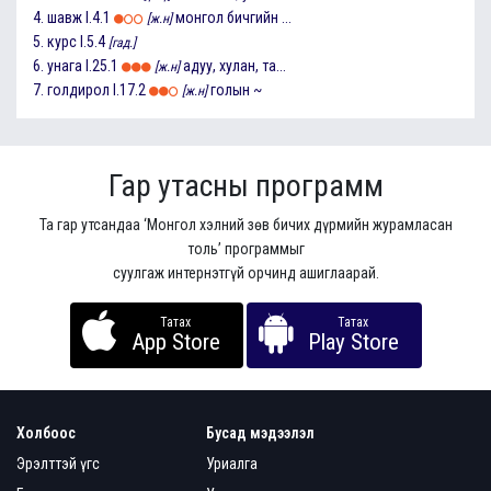
4.
шавж
I.4.1
монгол бичгийн ...
[ж.н]
5.
курс
I.5.4
[гад.]
6.
унага
I.25.1
адуу, хулан, та...
[ж.н]
7.
голдирол
I.17.2
голын ~
[ж.н]
Гар утасны программ
Та гар утсандаа ‘Монгол хэлний зөв бичих дүрмийн журамласан
толь’ программыг
суулгаж интернэтгүй орчинд ашиглаарай.
Татах
Татах
App Store
Play Store
Холбоос
Бусад мэдээлэл
Эрэлттэй үгс
Уриалга