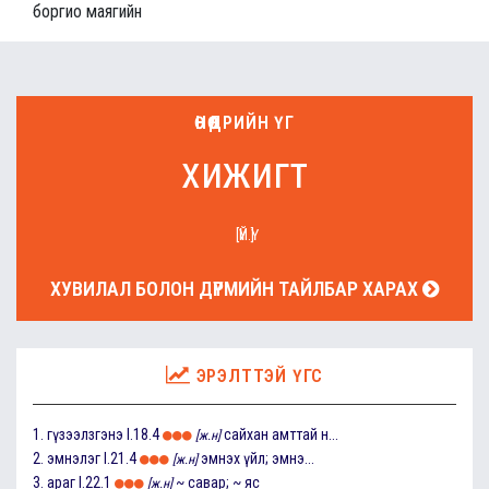
боргио маягийн
ӨНӨӨДРИЙН ҮГ
хижигт
[ҮЙ.Ү]
ХУВИЛАЛ БОЛОН ДҮРМИЙН ТАЙЛБАР ХАРАХ
ЭРЭЛТТЭЙ ҮГС
1.
гүзээлзгэнэ
I.18.4
сайхан амттай н...
[ж.н]
2.
эмнэлэг
I.21.4
эмнэх үйл; эмнэ...
[ж.н]
3.
араг
I.22.1
~ савар; ~ яс
[ж.н]