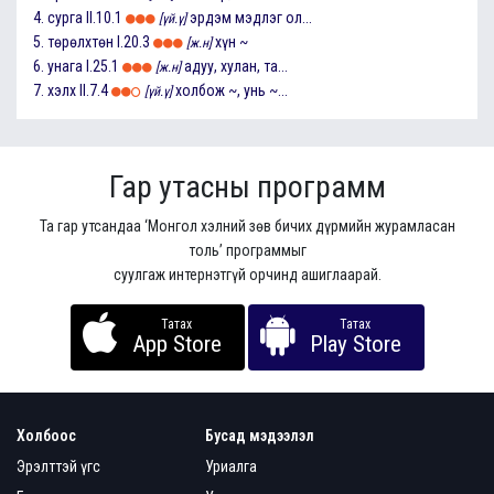
4.
сурга
II.10.1
эрдэм мэдлэг ол...
[үй.ү]
5.
төрөлхтөн
I.20.3
хүн ~
[ж.н]
6.
унага
I.25.1
адуу, хулан, та...
[ж.н]
7.
хэлх
II.7.4
холбож ~, унь ~...
[үй.ү]
Гар утасны программ
Та гар утсандаа ‘Монгол хэлний зөв бичих дүрмийн журамласан
толь’ программыг
суулгаж интернэтгүй орчинд ашиглаарай.
Татах
Татах
App Store
Play Store
Холбоос
Бусад мэдээлэл
Эрэлттэй үгс
Уриалга