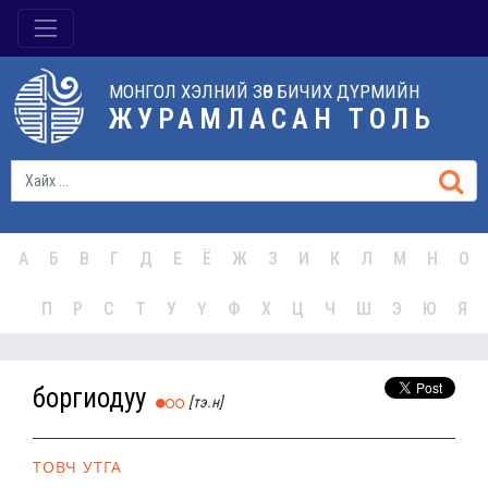
МОНГОЛ ХЭЛНИЙ ЗӨВ БИЧИХ ДҮРМИЙН
ЖУРАМЛАСАН ТОЛЬ
А
Б
В
Г
Д
Е
Ё
Ж
З
И
К
Л
М
Н
О
П
Р
С
Т
У
Ү
Ф
Х
Ц
Ч
Ш
Э
Ю
Я
боргиодуу
[тэ.н]
ТОВЧ УТГА