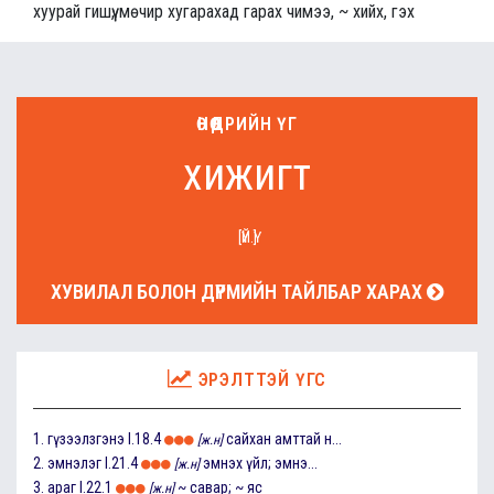
хуурай гишүү, мөчир хугарахад гарах чимээ, ~ хийх, гэх
ӨНӨӨДРИЙН ҮГ
хижигт
[ҮЙ.Ү]
ХУВИЛАЛ БОЛОН ДҮРМИЙН ТАЙЛБАР ХАРАХ
ЭРЭЛТТЭЙ ҮГС
1.
гүзээлзгэнэ
I.18.4
сайхан амттай н...
[ж.н]
2.
эмнэлэг
I.21.4
эмнэх үйл; эмнэ...
[ж.н]
3.
араг
I.22.1
~ савар; ~ яс
[ж.н]