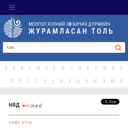
МОНГОЛ ХЭЛНИЙ ЗӨВ БИЧИХ ДҮРМИЙН
ЖУРАМЛАСАН ТОЛЬ
А
Б
В
Г
Д
Е
Ё
Ж
З
И
К
Л
М
Н
О
П
Р
С
Т
У
Ү
Ф
Х
Ц
Ч
Ш
Э
Ю
Я
няд
[а.д.ү]
ТОВЧ УТГА