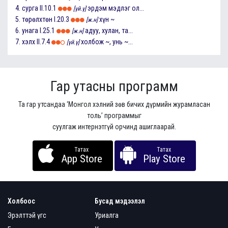
4.
сурга
II.10.1
эрдэм мэдлэг ол...
[үй.ү]
5.
төрөлхтөн
I.20.3
хүн ~
[ж.н]
6.
унага
I.25.1
адуу, хулан, та...
[ж.н]
7.
хэлх
II.7.4
холбож ~, унь ~...
[үй.ү]
Гар утасны программ
Та гар утсандаа ‘Монгол хэлний зөв бичих дүрмийн журамласан
толь’ программыг
суулгаж интернэтгүй орчинд ашиглаарай.
Татах
Татах
App Store
Play Store
Холбоос
Бусад мэдээлэл
Эрэлттэй үгс
Уриалга