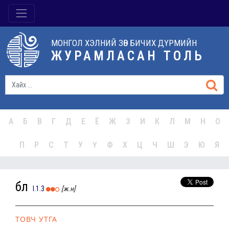
МОНГОЛ ХЭЛНИЙ ЗӨВ БИЧИХ ДҮРМИЙН
ЖУРАМЛАСАН ТОЛЬ
А
Б
В
Г
Д
Е
Ё
Ж
З
И
К
Л
М
Н
О
П
Р
С
Т
У
Ү
Ф
Х
Ц
Ч
Ш
Э
Ю
Я
бөл
I.1.3
[ж.н]
ТОВЧ УТГА