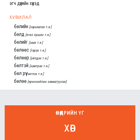
эгч дүүгийн хүүхэд
ХУВИЛАЛ
бөлийн
[харьяалах т.я.]
бөлд
[өгөх орших т.я.]
бөлийг
[заах т.я.]
бөлөөс
[гарах т.я.]
бөлөөр
[үйлдэх т.я.]
бөлтэй
[хамтрах т.я.]
бөл рүү
[чиглэх т.я.]
бөлөө
[ерөнхийлөн хамаатуулах]
ӨНӨӨДРИЙН ҮГ
хөв