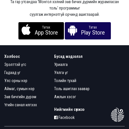
Та гар утсандаа ‘Монгол хэлний зөв бичих дүрмийн журамласан
толь’ программыг
суулгаж интернэтгүй орчинд ашиглаарай.
Татах
Татах
App Store
Play Store
Холбоос
Бусад мэдээлэл
Эрэлттэй үгс
Уриалга
Гадаад үг
Уялга үг
Улс орны нэр
Толийн тухай
Аймаг, сумын нэр
Толь ашиглах заавар
Зөв бичгийн дүрэм
Ажлын хэсэг
Үгийн санал илгээх
Нийгмийн сүлжээ
Facebook