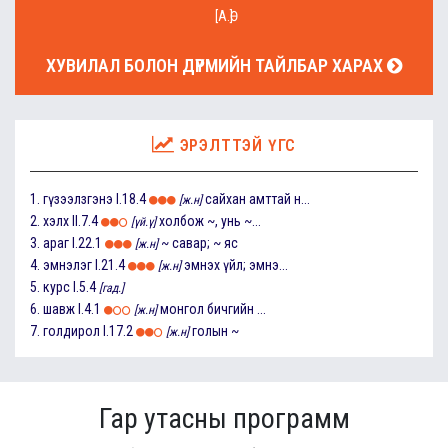
[А.Ө]
ХУВИЛАЛ БОЛОН ДҮРМИЙН ТАЙЛБАР ХАРАХ
ЭРЭЛТТЭЙ ҮГС
1.
гүзээлзгэнэ
I.18.4
сайхан амттай н...
[ж.н]
2.
хэлх
II.7.4
холбож ~, унь ~...
[үй.ү]
3.
араг
I.22.1
~ савар; ~ яс
[ж.н]
4.
эмнэлэг
I.21.4
эмнэх үйл; эмнэ...
[ж.н]
5.
курс
I.5.4
[гад.]
6.
шавж
I.4.1
монгол бичгийн ...
[ж.н]
7.
голдирол
I.17.2
голын ~
[ж.н]
Гар утасны программ