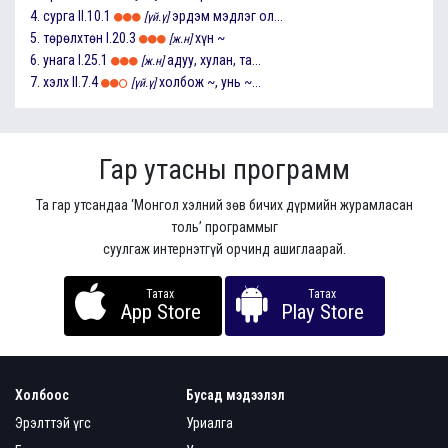
4.
сурга
II.10.1
эрдэм мэдлэг ол...
[үй.ү]
5.
төрөлхтөн
I.20.3
хүн ~
[ж.н]
6.
унага
I.25.1
адуу, хулан, та...
[ж.н]
7.
хэлх
II.7.4
холбож ~, унь ~...
[үй.ү]
Гар утасны программ
Та гар утсандаа ‘Монгол хэлний зөв бичих дүрмийн журамласан
толь’ программыг
суулгаж интернэтгүй орчинд ашиглаарай.
Татах
Татах
App Store
Play Store
Холбоос
Бусад мэдээлэл
Эрэлттэй үгс
Уриалга