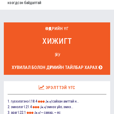
нээгдсэн байдалтай
ӨНӨӨДРИЙН ҮГ
хижигт
[ҮЙ.Ү]
ХУВИЛАЛ БОЛОН ДҮРМИЙН ТАЙЛБАР ХАРАХ
ЭРЭЛТТЭЙ ҮГС
1.
гүзээлзгэнэ
I.18.4
сайхан амттай н...
[ж.н]
2.
эмнэлэг
I.21.4
эмнэх үйл; эмнэ...
[ж.н]
3.
араг
I.22.1
~ савар; ~ яс
[ж.н]