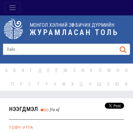
МОНГОЛ ХЭЛНИЙ ЗӨВ БИЧИХ ДҮРМИЙН
ЖУРАМЛАСАН ТОЛЬ
А
Б
В
Г
Д
Е
Ё
Ж
З
И
К
Л
М
Н
О
П
Р
С
Т
У
Ү
Ф
Х
Ц
Ч
Ш
Э
Ю
Я
нээгдмэл
[тэ.н]
ТОВЧ УТГА