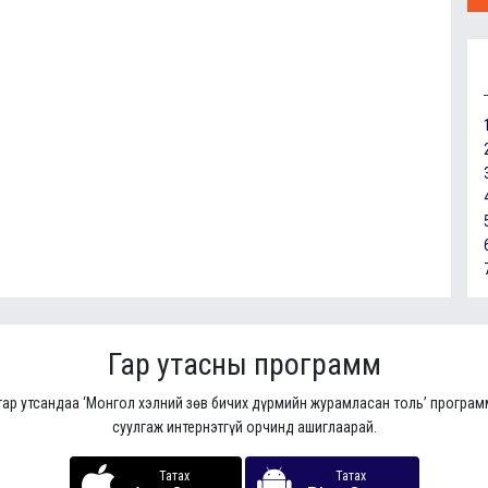
Гар утасны программ
гар утсандаа ‘Монгол хэлний зөв бичих дүрмийн журамласан толь’ програ
суулгаж интернэтгүй орчинд ашиглаарай.
Татах
Татах