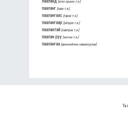
пааланд
[өгөх орших т.я.]
пааланг
[заах т.я.]
паалангаас
[гарах т.я.]
паалангаар
[үйлдэх т.я.]
паалантай
[хамтрах т.я.]
паалан руу
[чиглэх т.я.]
паалангаа
[ерөнхийлөн хамаатуулах]
Та 