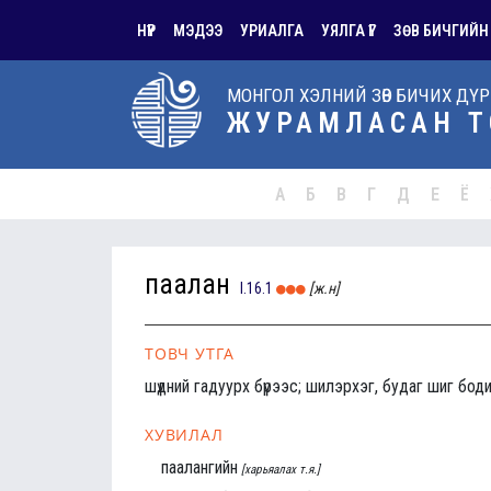
НҮҮР
МЭДЭЭ
УРИАЛГА
УЯЛГА ҮГ
ЗӨВ БИЧГИЙН
МОНГОЛ ХЭЛНИЙ ЗӨВ БИЧИХ ДҮ
ЖУРАМЛАСАН Т
А
Б
В
Г
Д
Е
Ё
паалан
I.16.1
[ж.н]
ТОВЧ УТГА
шүдний гадуурх бүрээс; шилэрхэг, будаг шиг бод
ХУВИЛАЛ
паалангийн
[харьяалах т.я.]