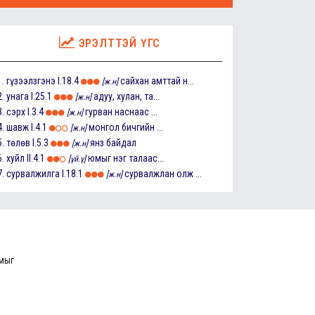
ЭРЭЛТТЭЙ ҮГС
1.
гүзээлзгэнэ
I.18.4
сайхан амттай н...
[ж.н]
2.
унага
I.25.1
адуу, хулан, та...
[ж.н]
3.
сэрх
I.3.4
гурван наснаас ...
[ж.н]
4.
шавж
I.4.1
монгол бичгийн ...
[ж.н]
5.
төлөв
I.5.3
янз байдал
[ж.н]
6.
хуйл
II.4.1
юмыг нэг талаас...
[үй.ү]
7.
сурвалжилга
I.18.1
сурвалжлан олж ...
[ж.н]
ммыг