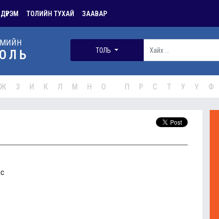
 ДҮРЭМ
ТОЛИЙН ТУХАЙ
ЗААВАР
РМИЙН
ТОЛЬ
ОЛЬ
Ж
З
И
К
Л
М
Н
О
П
Р
С
Т
У
Ү
Ф
ис