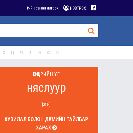
Үгийн санал илгээх
НЭВТРЭХ
Х
Ц
Ч
Ш
Э
Ю
Я
ӨНӨӨДРИЙН ҮГ
няслуур
[Ж.Н]
ХУВИЛАЛ БОЛОН ДҮРМИЙН ТАЙЛБАР
ХАРАХ