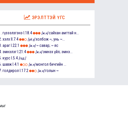
ЭРЭЛТТЭЙ ҮГС
1.
гүзээлзгэнэ
I.18.4
сайхан амттай н...
[ж.н]
2.
хэлх
II.7.4
холбож ~, унь ~...
[үй.ү]
3.
араг
I.22.1
~ савар; ~ яс
[ж.н]
4.
эмнэлэг
I.21.4
эмнэх үйл; эмнэ...
[ж.н]
5.
курс
I.5.4
[гад.]
6.
шавж
I.4.1
монгол бичгийн ...
[ж.н]
7.
голдирол
I.17.2
голын ~
[ж.н]
ммыг