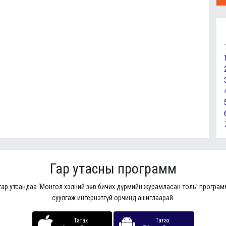
Гар утасны программ
гар утсандаа ‘Монгол хэлний зөв бичих дүрмийн журамласан толь’ програ
суулгаж интернэтгүй орчинд ашиглаарай.
Татах
Татах