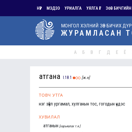
НҮҮР
МЭДЭЭ
УРИАЛГА
УЯЛГА ҮГ
ЗӨВ БИЧГИЙН
МОНГОЛ ХЭЛНИЙ ЗӨВ БИЧИХ ДҮ
ЖУРАМЛАСАН Т
А
Б
В
Г
Д
Е
Ё
атгана
I.18.1
[ж.н]
ТОВЧ УТГА
нэг зүйл ургамал, хулганын тос, гогодын үндэс
ХУВИЛАЛ
атганын
[харьяалах т.я.]