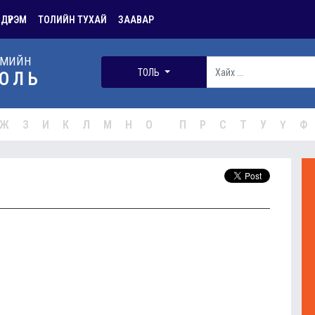
 ДҮРЭМ
ТОЛИЙН ТУХАЙ
ЗААВАР
РМИЙН
ТОЛЬ
ОЛЬ
Ж
З
И
К
Л
М
Н
О
П
Р
С
Т
У
Ү
Ф