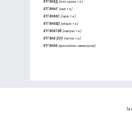
атганад
[өгөх орших т.я.]
атганыг
[заах т.я.]
атганаас
[гарах т.я.]
атганаар
[үйлдэх т.я.]
атганатай
[хамтрах т.я.]
атгана руу
[чиглэх т.я.]
атганаа
[ерөнхийлөн хамаатуулах]
Та 