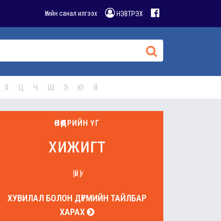
Үгийн санал илгээх
НЭВТРЭХ
Х
Ц
Ч
Ш
Э
Ю
Я
ӨНӨӨДРИЙН ҮГ
хижигт
[ҮЙ.Ү]
ХУВИЛАЛ БОЛОН ДҮРМИЙН ТАЙЛБАР
ХАРАХ