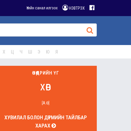
Үгийн санал илгээх
НЭВТРЭХ
Х
Ц
Ч
Ш
Э
Ю
Я
ӨНӨӨДРИЙН ҮГ
хөв
[А.Ө]
ХУВИЛАЛ БОЛОН ДҮРМИЙН ТАЙЛБАР
ХАРАХ