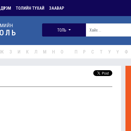
 ДҮРЭМ
ТОЛИЙН ТУХАЙ
ЗААВАР
РМИЙН
ТОЛЬ
ОЛЬ
Ж
З
И
К
Л
М
Н
О
П
Р
С
Т
У
Ү
Ф