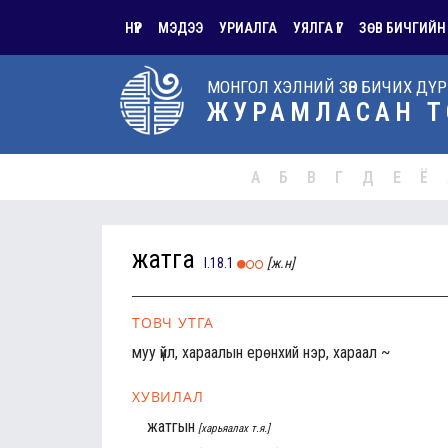
НҮҮР
МЭДЭЭ
УРИАЛГА
УЯЛГА ҮГ
ЗӨВ БИЧГИЙН
МОНГОЛ ХЭЛНИЙ ЗӨВ БИЧИХ ДҮ
ЖУРАМЛАСАН Т
А
Б
В
Г
Д
Е
Ё
жатга
I.18.1
[ж.н]
ТОВЧ УТГА
муу үйл, хараалын ерөнхий нэр, хараал ~
ХУВИЛАЛ
жатгын
[харьяалах т.я.]