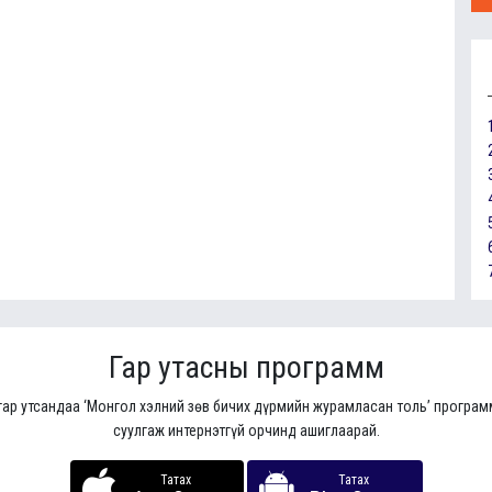
Гар утасны программ
гар утсандаа ‘Монгол хэлний зөв бичих дүрмийн журамласан толь’ програ
суулгаж интернэтгүй орчинд ашиглаарай.
Татах
Татах