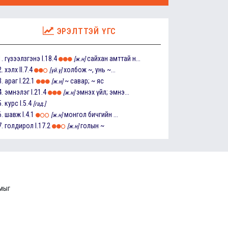
ЭРЭЛТТЭЙ ҮГС
1.
гүзээлзгэнэ
I.18.4
сайхан амттай н...
[ж.н]
2.
хэлх
II.7.4
холбож ~, унь ~...
[үй.ү]
3.
араг
I.22.1
~ савар; ~ яс
[ж.н]
4.
эмнэлэг
I.21.4
эмнэх үйл; эмнэ...
[ж.н]
5.
курс
I.5.4
[гад.]
6.
шавж
I.4.1
монгол бичгийн ...
[ж.н]
7.
голдирол
I.17.2
голын ~
[ж.н]
ммыг