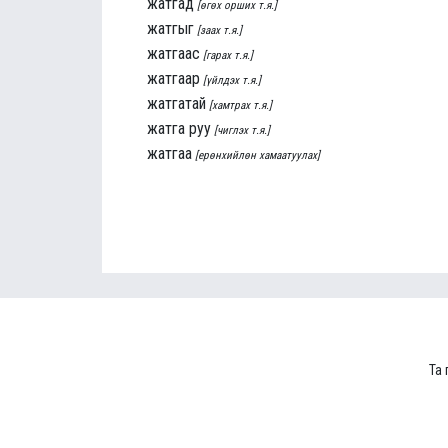
жатгад
[өгөх орших т.я.]
жатгыг
[заах т.я.]
жатгаас
[гарах т.я.]
жатгаар
[үйлдэх т.я.]
жатгатай
[хамтрах т.я.]
жатга руу
[чиглэх т.я.]
жатгаа
[ерөнхийлөн хамаатуулах]
Та 