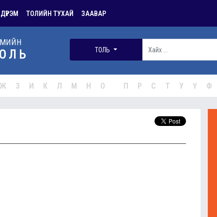
 ДҮРЭМ
ТОЛИЙН ТУХАЙ
ЗААВАР
РМИЙН
ТОЛЬ
ОЛЬ
Ж
З
И
К
Л
М
Н
О
П
Р
С
Т
У
Ү
Ф