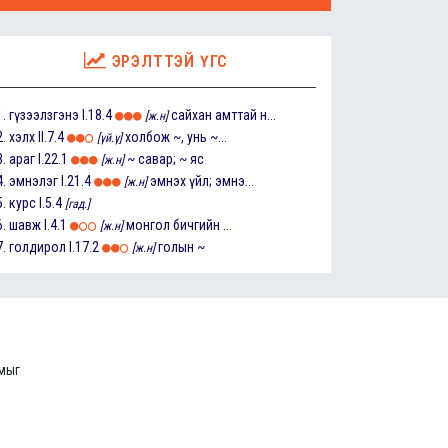
ЭРЭЛТТЭЙ ҮГС
1.
гүзээлзгэнэ
I.18.4
сайхан амттай н...
[ж.н]
2.
хэлх
II.7.4
холбож ~, унь ~...
[үй.ү]
3.
араг
I.22.1
~ савар; ~ яс
[ж.н]
4.
эмнэлэг
I.21.4
эмнэх үйл; эмнэ...
[ж.н]
5.
курс
I.5.4
[гад.]
6.
шавж
I.4.1
монгол бичгийн ...
[ж.н]
7.
голдирол
I.17.2
голын ~
[ж.н]
ммыг