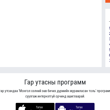
Гар утасны программ
гар утсандаа ‘Монгол хэлний зөв бичих дүрмийн журамласан толь’ програ
суулгаж интернэтгүй орчинд ашиглаарай.
Татах
Татах