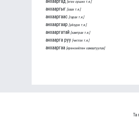
анхааргад
[өгөх орших т.я.]
анхааргыг
[заах т.я.]
анхааргаас
[гарах т.я.]
анхааргаар
[үйлдэх т.я.]
анхааргатай
[хамтрах т.я.]
анхаарга руу
[чиглэх т.я.]
анхааргаа
[ерөнхийлөн хамаатуулах]
Та 