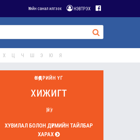
Үгийн санал илгээх
НЭВТРЭХ
Х
Ц
Ч
Ш
Э
Ю
Я
ӨНӨӨДРИЙН ҮГ
хижигт
[ҮЙ.Ү]
ХУВИЛАЛ БОЛОН ДҮРМИЙН ТАЙЛБАР
ХАРАХ