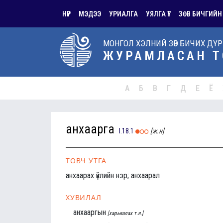
НҮҮР
МЭДЭЭ
УРИАЛГА
УЯЛГА ҮГ
ЗӨВ БИЧГИЙН
МОНГОЛ ХЭЛНИЙ ЗӨВ БИЧИХ ДҮ
ЖУРАМЛАСАН Т
А
Б
В
Г
Д
Е
Ё
анхаарга
I.18.1
[ж.н]
ТОВЧ УТГА
анхаарах үйлийн нэр; анхаарал
ХУВИЛАЛ
анхааргын
[харьяалах т.я.]