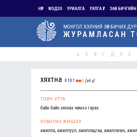
НҮҮР
МЭДЭЭ
УРИАЛГА
УЯЛГА ҮГ
ЗӨВ БИЧГИЙН
МОНГОЛ ХЭЛНИЙ ЗӨВ БИЧИХ ДҮ
ЖУРАМЛАСАН Т
А
Б
В
Г
Д
Е
Ё
хяхтна
II.10.1
[үй.ү]
ТОВЧ УТГА
байн байн хяхнах чимээ гарах
ХУВИЛАХ ЖИШЭЭ
ажилла, ажиллуул, ажиллацгаа, ажиллачих, ажил