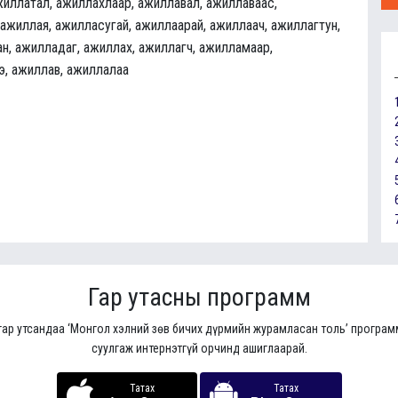
жиллатал, ажиллахлаар, ажиллавал, ажиллаваас,
 ажиллая, ажилласугай, ажиллаарай, ажиллаач, ажиллагтун,
н, ажилладаг, ажиллах, ажиллагч, ажилламаар,
э, ажиллав, ажиллалаа
Гар утасны программ
гар утсандаа ‘Монгол хэлний зөв бичих дүрмийн журамласан толь’ програ
суулгаж интернэтгүй орчинд ашиглаарай.
Татах
Татах