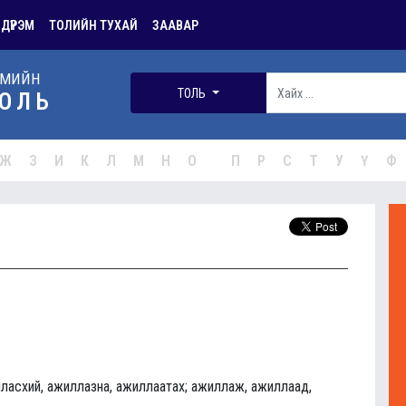
 ДҮРЭМ
ТОЛИЙН ТУХАЙ
ЗААВАР
РМИЙН
ТОЛЬ
ОЛЬ
Ж
З
И
К
Л
М
Н
О
П
Р
С
Т
У
Ү
Ф
ласхий, ажиллазна, ажиллаатах; ажиллаж, ажиллаад,