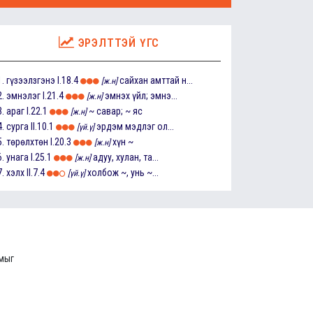
ЭРЭЛТТЭЙ ҮГС
1.
гүзээлзгэнэ
I.18.4
сайхан амттай н...
[ж.н]
2.
эмнэлэг
I.21.4
эмнэх үйл; эмнэ...
[ж.н]
3.
араг
I.22.1
~ савар; ~ яс
[ж.н]
4.
сурга
II.10.1
эрдэм мэдлэг ол...
[үй.ү]
5.
төрөлхтөн
I.20.3
хүн ~
[ж.н]
6.
унага
I.25.1
адуу, хулан, та...
[ж.н]
7.
хэлх
II.7.4
холбож ~, унь ~...
[үй.ү]
ммыг