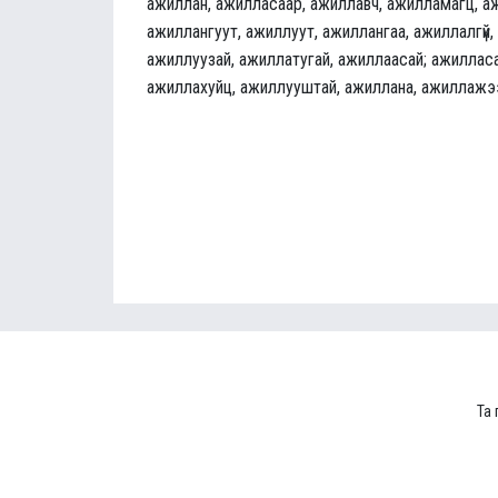
ажиллан, ажилласаар, ажиллавч, ажилламагц, а
ажиллангуут, ажиллуут, ажиллангаа, ажиллалгүй,
ажиллуузай, ажиллатугай, ажиллаасай; ажилласа
ажиллахуйц, ажиллууштай, ажиллана, ажиллажэ
Та 