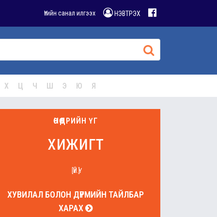
Үгийн санал илгээх
НЭВТРЭХ
Х
Ц
Ч
Ш
Э
Ю
Я
ӨНӨӨДРИЙН ҮГ
хижигт
[ҮЙ.Ү]
ХУВИЛАЛ БОЛОН ДҮРМИЙН ТАЙЛБАР
ХАРАХ