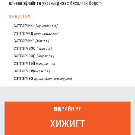
аливаа зүйлийг гүн ухааны үүднээс бясалган бодогч
ХУВИЛАЛ
сэтгэгчийн
[харьяалах т.я.]
сэтгэгчид
[өгөх орших т.я.]
сэтгэгчийг
[заах т.я.]
сэтгэгчээс
[гарах т.я.]
сэтгэгчээр
[үйлдэх т.я.]
сэтгэгчтэй
[хамтрах т.я.]
сэтгэгч рүү
[чиглэх т.я.]
сэтгэгчээ
[ерөнхийлөн хамаатуулах]
ӨНӨӨДРИЙН ҮГ
хижигт