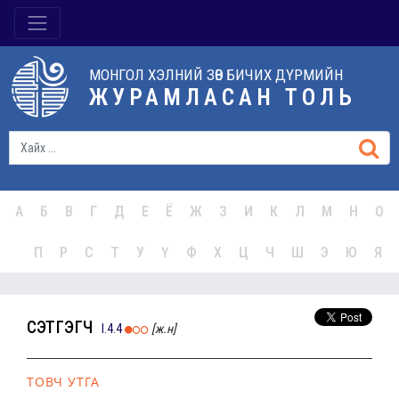
МОНГОЛ ХЭЛНИЙ ЗӨВ БИЧИХ ДҮРМИЙН
ЖУРАМЛАСАН ТОЛЬ
А
Б
В
Г
Д
Е
Ё
Ж
З
И
К
Л
М
Н
О
П
Р
С
Т
У
Ү
Ф
Х
Ц
Ч
Ш
Э
Ю
Я
сэтгэгч
I.4.4
[ж.н]
ТОВЧ УТГА