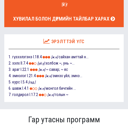
[ҮЙ.Ү]
ХУВИЛАЛ БОЛОН ДҮРМИЙН ТАЙЛБАР ХАРАХ
ЭРЭЛТТЭЙ ҮГС
1.
гүзээлзгэнэ
I.18.4
сайхан амттай н...
[ж.н]
2.
хэлх
II.7.4
холбож ~, унь ~...
[үй.ү]
3.
араг
I.22.1
~ савар; ~ яс
[ж.н]
4.
эмнэлэг
I.21.4
эмнэх үйл; эмнэ...
[ж.н]
5.
курс
I.5.4
[гад.]
6.
шавж
I.4.1
монгол бичгийн ...
[ж.н]
7.
голдирол
I.17.2
голын ~
[ж.н]
Гар утасны программ