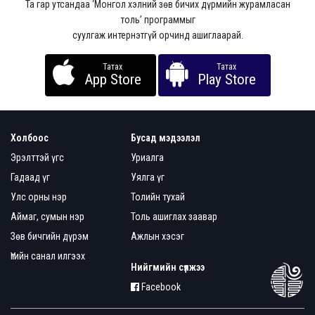
Та гар утсандаа ‘Монгол хэлний зөв бичих дүрмийн журамласан
толь’ программыг
суулгаж интернэтгүй орчинд ашиглаарай.
Татах
Татах
App Store
Play Store
Холбоос
Бусад мэдээлэл
Эрэлттэй үгс
Уриалга
Гадаад үг
Уялга үг
Улс орны нэр
Толийн тухай
Аймаг, сумын нэр
Толь ашиглах заавар
Зөв бичгийн дүрэм
Ажлын хэсэг
Үгийн санал илгээх
Нийгмийн сүлжээ
Facebook