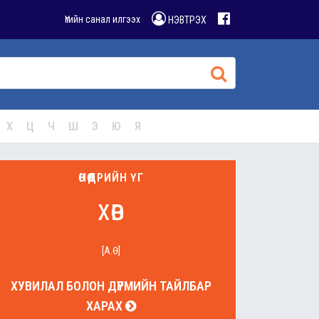
Үгийн санал илгээх
НЭВТРЭХ
Х
Ц
Ч
Ш
Э
Ю
Я
ӨНӨӨДРИЙН ҮГ
хөв
[А.Ө]
ХУВИЛАЛ БОЛОН ДҮРМИЙН ТАЙЛБАР
ХАРАХ