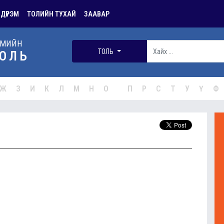
 ДҮРЭМ
ТОЛИЙН ТУХАЙ
ЗААВАР
РМИЙН
ТОЛЬ
ОЛЬ
Ж
З
И
К
Л
М
Н
О
П
Р
С
Т
У
Ү
Ф