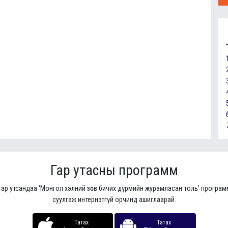
Гар утасны программ
гар утсандаа ‘Монгол хэлний зөв бичих дүрмийн журамласан толь’ програ
суулгаж интернэтгүй орчинд ашиглаарай.
Татах
Татах