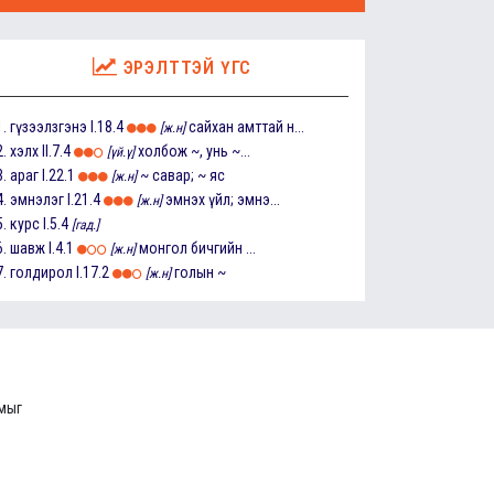
ЭРЭЛТТЭЙ ҮГС
1.
гүзээлзгэнэ
I.18.4
сайхан амттай н...
[ж.н]
2.
хэлх
II.7.4
холбож ~, унь ~...
[үй.ү]
3.
араг
I.22.1
~ савар; ~ яс
[ж.н]
4.
эмнэлэг
I.21.4
эмнэх үйл; эмнэ...
[ж.н]
5.
курс
I.5.4
[гад.]
6.
шавж
I.4.1
монгол бичгийн ...
[ж.н]
7.
голдирол
I.17.2
голын ~
[ж.н]
ммыг