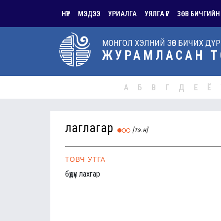
НҮҮР
МЭДЭЭ
УРИАЛГА
УЯЛГА ҮГ
ЗӨВ БИЧГИЙН
МОНГОЛ ХЭЛНИЙ ЗӨВ БИЧИХ ДҮ
ЖУРАМЛАСАН Т
А
Б
В
Г
Д
Е
Ё
лаглагар
[тэ.н]
ТОВЧ УТГА
бүдүүн лахгар