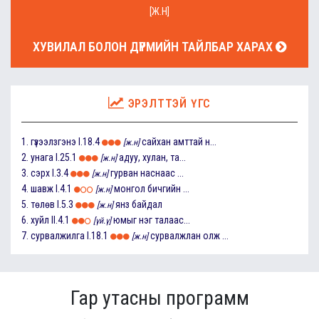
[Ж.Н]
ХУВИЛАЛ БОЛОН ДҮРМИЙН ТАЙЛБАР ХАРАХ
ЭРЭЛТТЭЙ ҮГС
1.
гүзээлзгэнэ
I.18.4
сайхан амттай н...
[ж.н]
2.
унага
I.25.1
адуу, хулан, та...
[ж.н]
3.
сэрх
I.3.4
гурван наснаас ...
[ж.н]
4.
шавж
I.4.1
монгол бичгийн ...
[ж.н]
5.
төлөв
I.5.3
янз байдал
[ж.н]
6.
хуйл
II.4.1
юмыг нэг талаас...
[үй.ү]
7.
сурвалжилга
I.18.1
сурвалжлан олж ...
[ж.н]
Гар утасны программ