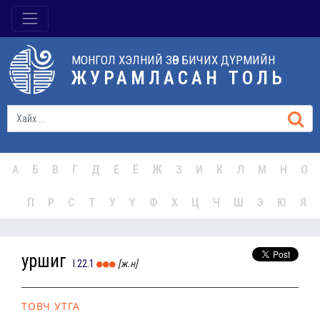
МОНГОЛ ХЭЛНИЙ ЗӨВ БИЧИХ ДҮРМИЙН
ЖУРАМЛАСАН ТОЛЬ
А
Б
В
Г
Д
Е
Ё
Ж
З
И
К
Л
М
Н
О
П
Р
С
Т
У
Ү
Ф
Х
Ц
Ч
Ш
Э
Ю
Я
уршиг
I.22.1
[ж.н]
ТОВЧ УТГА