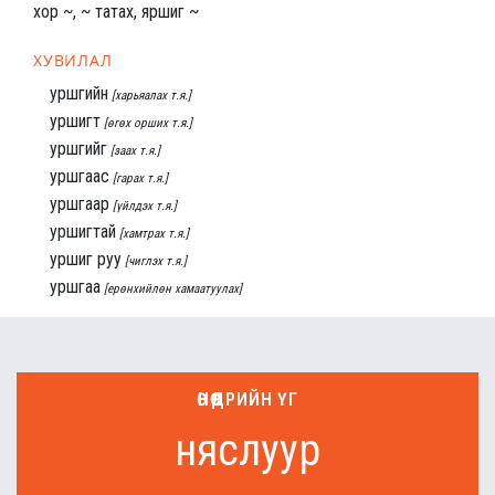
хор ~, ~ татах, яршиг ~
ХУВИЛАЛ
уршгийн
[харьяалах т.я.]
уршигт
[өгөх орших т.я.]
уршгийг
[заах т.я.]
уршгаас
[гарах т.я.]
уршгаар
[үйлдэх т.я.]
уршигтай
[хамтрах т.я.]
уршиг руу
[чиглэх т.я.]
уршгаа
[ерөнхийлөн хамаатуулах]
ӨНӨӨДРИЙН ҮГ
няслуур