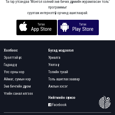
Та гар утсандаа ‘Монгол хэлний зөв бичих дүрмийн журамласан толь’
программыг
суулгаж интернэтгүй орчинд ашиглаарай.
Татах
Татах
App Store
Play Store
Холбоос
Бусад мэдээлэл
Эрэлттэй үгс
Уриалга
Гадаад үг
Уялга үг
Улс орны нэр
Толийн тухай
Аймаг, сумын нэр
Толь ашиглах заавар
Зөв бичгийн дүрэм
Ажлын хэсэг
Үгийн санал илгээх
Нийгмийн сүлжээ
Facebook