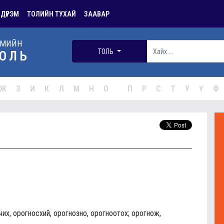
 ДҮРЭМ
ТОЛИЙН ТУХАЙ
ЗААВАР
РМИЙН
ТОЛЬ
ОЛЬ
Ж
З
И
К
Л
М
Н
О
П
Р
С
Т
У
Ү
Ф
чих, орогносхий, орогнозно, орогноотох; орогнож,