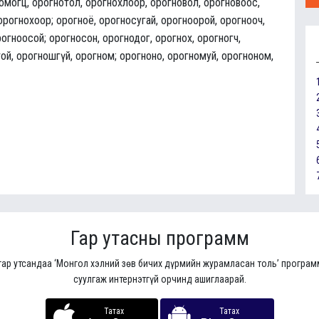
номогц, орогнотол, орогнохлоор, орогновол, орогновоос,
 орогнохоор; орогноё, орогносугай, орогноорой, орогнооч,
рогноосой; орогносон, орогнодог, орогнох, орогногч,
ой, орогношгүй, орогном; орогноно, орогномуй, орогноном,
Гар утасны программ
гар утсандаа ‘Монгол хэлний зөв бичих дүрмийн журамласан толь’ програ
суулгаж интернэтгүй орчинд ашиглаарай.
Татах
Татах