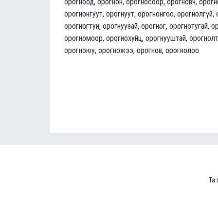
орогноод, орогнон, орогносоор, орогновч, орог
орогнонгуут, орогнуут, орогнонгоо, орогнолгүй,
орогногтун, орогнуузай, орогног, орогнотугай, о
орогномоор, орогнохуйц, орогнууштай, орогнолт
орогноюу, орогножээ, орогнов, орогнолоо
Та 