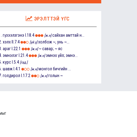
ЭРЭЛТТЭЙ ҮГС
1.
гүзээлзгэнэ
I.18.4
сайхан амттай н...
[ж.н]
2.
хэлх
II.7.4
холбож ~, унь ~...
[үй.ү]
3.
араг
I.22.1
~ савар; ~ яс
[ж.н]
4.
эмнэлэг
I.21.4
эмнэх үйл; эмнэ...
[ж.н]
5.
курс
I.5.4
[гад.]
6.
шавж
I.4.1
монгол бичгийн ...
[ж.н]
7.
голдирол
I.17.2
голын ~
[ж.н]
ммыг