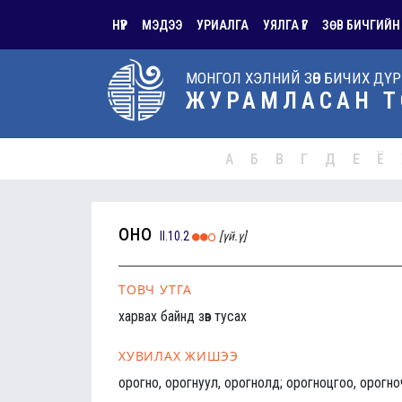
НҮҮР
МЭДЭЭ
УРИАЛГА
УЯЛГА ҮГ
ЗӨВ БИЧГИЙН
МОНГОЛ ХЭЛНИЙ ЗӨВ БИЧИХ ДҮ
ЖУРАМЛАСАН Т
А
Б
В
Г
Д
Е
Ё
оно
II.10.2
[үй.ү]
ТОВЧ УТГА
харвах байнд зөв тусах
ХУВИЛАХ ЖИШЭЭ
орогно, орогнуул, орогнолд; орогноцгоо, орогно