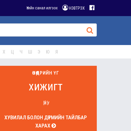
Үгийн санал илгээх
НЭВТРЭХ
Х
Ц
Ч
Ш
Э
Ю
Я
ӨНӨӨДРИЙН ҮГ
хижигт
[ҮЙ.Ү]
ХУВИЛАЛ БОЛОН ДҮРМИЙН ТАЙЛБАР
ХАРАХ