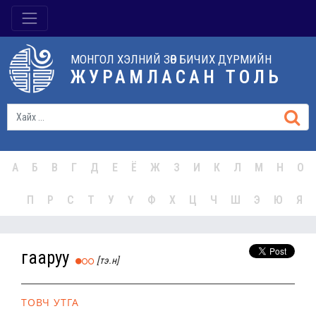
МОНГОЛ ХЭЛНИЙ ЗӨВ БИЧИХ ДҮРМИЙН
ЖУРАМЛАСАН ТОЛЬ
А
Б
В
Г
Д
Е
Ё
Ж
З
И
К
Л
М
Н
О
П
Р
С
Т
У
Ү
Ф
Х
Ц
Ч
Ш
Э
Ю
Я
гааруу
[тэ.н]
ТОВЧ УТГА