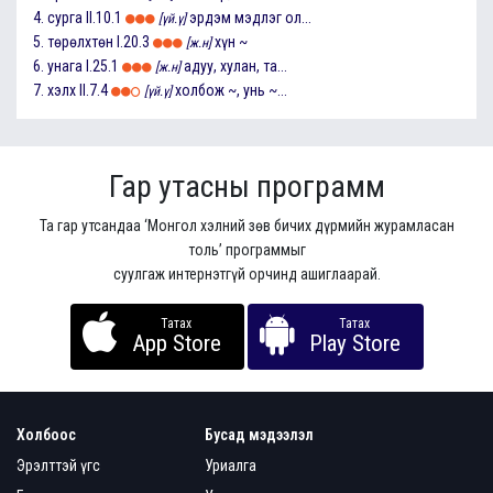
4.
сурга
II.10.1
эрдэм мэдлэг ол...
[үй.ү]
5.
төрөлхтөн
I.20.3
хүн ~
[ж.н]
6.
унага
I.25.1
адуу, хулан, та...
[ж.н]
7.
хэлх
II.7.4
холбож ~, унь ~...
[үй.ү]
Гар утасны программ
Та гар утсандаа ‘Монгол хэлний зөв бичих дүрмийн журамласан
толь’ программыг
суулгаж интернэтгүй орчинд ашиглаарай.
Татах
Татах
App Store
Play Store
Холбоос
Бусад мэдээлэл
Эрэлттэй үгс
Уриалга