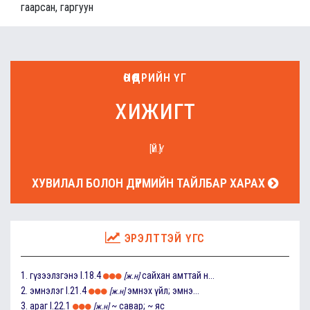
гаарсан, гаргуун
ӨНӨӨДРИЙН ҮГ
хижигт
[ҮЙ.Ү]
ХУВИЛАЛ БОЛОН ДҮРМИЙН ТАЙЛБАР ХАРАХ
ЭРЭЛТТЭЙ ҮГС
1.
гүзээлзгэнэ
I.18.4
сайхан амттай н...
[ж.н]
2.
эмнэлэг
I.21.4
эмнэх үйл; эмнэ...
[ж.н]
3.
араг
I.22.1
~ савар; ~ яс
[ж.н]