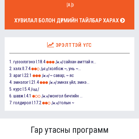
[А.Ө]
ХУВИЛАЛ БОЛОН ДҮРМИЙН ТАЙЛБАР ХАРАХ
ЭРЭЛТТЭЙ ҮГС
1.
гүзээлзгэнэ
I.18.4
сайхан амттай н...
[ж.н]
2.
хэлх
II.7.4
холбож ~, унь ~...
[үй.ү]
3.
араг
I.22.1
~ савар; ~ яс
[ж.н]
4.
эмнэлэг
I.21.4
эмнэх үйл; эмнэ...
[ж.н]
5.
курс
I.5.4
[гад.]
6.
шавж
I.4.1
монгол бичгийн ...
[ж.н]
7.
голдирол
I.17.2
голын ~
[ж.н]
Гар утасны программ