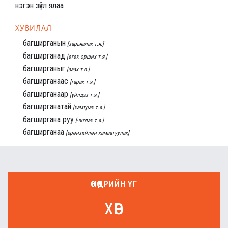
нэгэн зүйл ялаа
ХУВИЛАЛ
багширганын
[харьяалах т.я.]
багширганад
[өгөх орших т.я.]
багширганыг
[заах т.я.]
багширганаас
[гарах т.я.]
багширганаар
[үйлдэх т.я.]
багширганатай
[хамтрах т.я.]
багширгана руу
[чиглэх т.я.]
багширганаа
[ерөнхийлөн хамаатуулах]
ӨНӨӨДРИЙН ҮГ
хөв