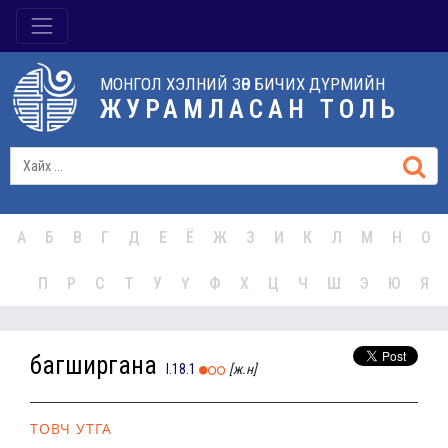
МОНГОЛ ХЭЛНИЙ ЗӨВ БИЧИХ ДҮРМИЙН
ЖУРАМЛАСАН ТОЛЬ
А
Б
В
Г
Д
Е
Ё
Ж
З
И
К
Л
М
Н
О
П
Р
С
Т
У
Ү
Ф
Х
Ц
Ч
Ш
Э
Ю
Я
багширгана
I.18.1
[ж.н]
ТОВЧ УТГА