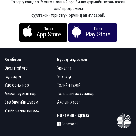
Та гар утсандаа ‘Монгол хэлний зөв бичих дүрмийн журамласан
толь’ программыг
суулгаж интернэтгүй орчинд ашиглаарай.
Татах
Татах
App Store
Play Store
Холбоос
Бусад мэдээлэл
Эрэлттэй үгс
Уриалга
Гадаад үг
Уялга үг
Улс орны нэр
Толийн тухай
Аймаг, сумын нэр
Толь ашиглах заавар
Зөв бичгийн дүрэм
Ажлын хэсэг
Үгийн санал илгээх
Нийгмийн сүлжээ
Facebook