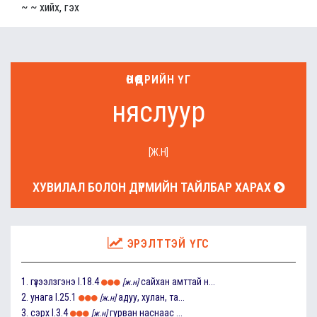
~ ~ хийх, гэх
ӨНӨӨДРИЙН ҮГ
няслуур
[Ж.Н]
ХУВИЛАЛ БОЛОН ДҮРМИЙН ТАЙЛБАР ХАРАХ
ЭРЭЛТТЭЙ ҮГС
1.
гүзээлзгэнэ
I.18.4
сайхан амттай н...
[ж.н]
2.
унага
I.25.1
адуу, хулан, та...
[ж.н]
3.
сэрх
I.3.4
гурван наснаас ...
[ж.н]