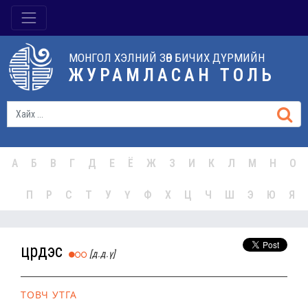
МОНГОЛ ХЭЛНИЙ ЗӨВ БИЧИХ ДҮРМИЙН
ЖУРАМЛАСАН ТОЛЬ
А
Б
В
Г
Д
Е
Ё
Ж
З
И
К
Л
М
Н
О
П
Р
С
Т
У
Ү
Ф
Х
Ц
Ч
Ш
Э
Ю
Я
цүрдэс
[д.д.ү]
ТОВЧ УТГА