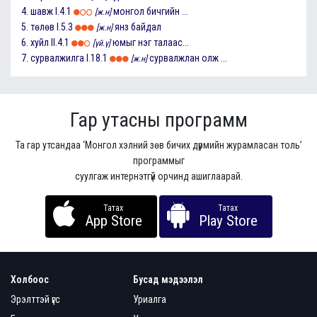
4.
шавж
I.4.1
монгол бичгийн ...
[ж.н]
5.
төлөв
I.5.3
янз байдал
[ж.н]
6.
хуйл
II.4.1
юмыг нэг талаас...
[үй.ү]
7.
сурвалжилга
I.18.1
сурвалжлан олж ...
[ж.н]
Гар утасны программ
Та гар утсандаа ‘Монгол хэлний зөв бичих дүрмийн журамласан толь’
программыг
суулгаж интернэтгүй орчинд ашиглаарай.
Татах
Татах
App Store
Play Store
Холбоос
Бусад мэдээлэл
Эрэлттэй үгс
Уриалга