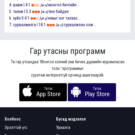
4.
шавж
I.4.1
монгол бичгийн ...
[ж.н]
5.
төлөв
I.5.3
янз байдал
[ж.н]
6.
хуйл
II.4.1
юмыг нэг талаас...
[үй.ү]
7.
сурвалжилга
I.18.1
сурвалжлан олж ...
[ж.н]
Гар утасны программ
Та гар утсандаа ‘Монгол хэлний зөв бичих дүрмийн журамласан
толь’ программыг
суулгаж интернэтгүй орчинд ашиглаарай.
Татах
Татах
App Store
Play Store
Холбоос
Бусад мэдээлэл
Эрэлттэй үгс
Уриалга