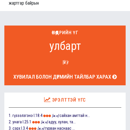
жартгар байрын
ӨНӨӨДРИЙН ҮГ
улбарт
[ҮЙ.Ү]
ХУВИЛАЛ БОЛОН ДҮРМИЙН ТАЙЛБАР ХАРАХ
ЭРЭЛТТЭЙ ҮГС
1.
гүзээлзгэнэ
I.18.4
сайхан амттай н...
[ж.н]
2.
унага
I.25.1
адуу, хулан, та...
[ж.н]
3.
сэрх
I.3.4
гурван наснаас ...
[ж.н]