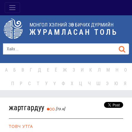
МОНГОЛ ХЭЛНИЙ ЗӨВ БИЧИХ ДҮРМИЙН
ЖУРАМЛАСАН ТОЛЬ
А
Б
В
Г
Д
Е
Ё
Ж
З
И
К
Л
М
Н
О
П
Р
С
Т
У
Ү
Ф
Х
Ц
Ч
Ш
Э
Ю
Я
жартгардуу
[тэ.н]
ТОВЧ УТГА