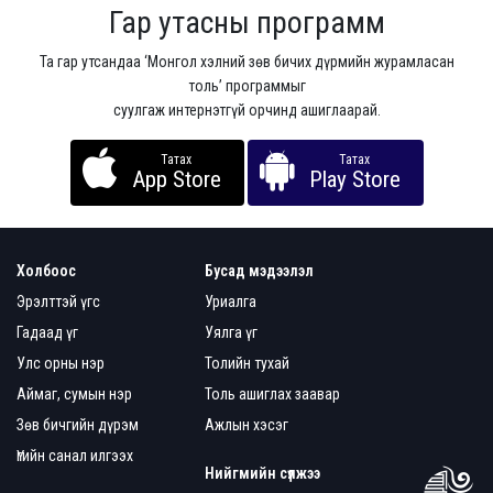
Гар утасны программ
Та гар утсандаа ‘Монгол хэлний зөв бичих дүрмийн журамласан
толь’ программыг
суулгаж интернэтгүй орчинд ашиглаарай.
Татах
Татах
App Store
Play Store
Холбоос
Бусад мэдээлэл
Эрэлттэй үгс
Уриалга
Гадаад үг
Уялга үг
Улс орны нэр
Толийн тухай
Аймаг, сумын нэр
Толь ашиглах заавар
Зөв бичгийн дүрэм
Ажлын хэсэг
Үгийн санал илгээх
Нийгмийн сүлжээ