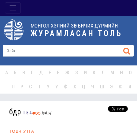
МОНГОЛ ХЭЛНИЙ ЗӨВ БИЧИХ ДҮРМИЙН
ЖУРАМЛАСАН ТОЛЬ
А
Б
В
Г
Д
Е
Ё
Ж
З
И
К
Л
М
Н
О
П
Р
С
Т
У
Ү
Ф
Х
Ц
Ч
Ш
Э
Ю
Я
бүдүүр
II.5.4
[үй.ү]
ТОВЧ УТГА