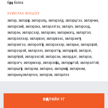
бүдүүн болох
ХУВИЛАХ ЖИШЭЭ
эвлэр, эвлэрүүл, эвлэрэлц, эвлэрэлд; эвлэрцгээ, эвлэрчих,
эвлэрсхий, эвлэрзнэ, эвлэрээтэх; эвлэрч, эвлэрээд,
эвлэрэн, эвлэрсээр, эвлэрэвч, эвлэрмэгц, эвлэртэл,
эвлэрэхлээр, эвлэрвэл, эвлэрвээс, эвлэрэнгүүт,
эвлэрэнгээ, эвлэрэлгүй, эвлэрэхээр; эвлэрье, эвлэрсүгэй,
эвлэрээрэй, эвлэрээч, эвлэрэгтүн, эвлэрүүзэй, эвлэрэг,
эвлэртүгэй, эвлэрээсэй; эвлэрсэн, эвлэрдэг, эвлэрэх,
эвлэрэгч, эвлэрмээр, эвлэрэхүйц, эвлэрүүштэй, эвлэрэлтэй,
эвлэршгүй, эвлэрэм; эвлэрнэ, эвлэрмүй, эвлэрнэм,
эвлэрьюү, эвлэрчээ, эвлэрэв, эвлэрлээ
ӨНӨӨДРИЙН ҮГ