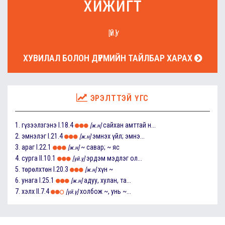
хижигт
[ҮЙ.Ү]
ХУВИЛАЛ БОЛОН ДҮРМИЙН ТАЙЛБАР ХАРАХ
ЭРЭЛТТЭЙ ҮГС
1.
гүзээлзгэнэ
I.18.4
сайхан амттай н...
[ж.н]
2.
эмнэлэг
I.21.4
эмнэх үйл; эмнэ...
[ж.н]
3.
араг
I.22.1
~ савар; ~ яс
[ж.н]
4.
сурга
II.10.1
эрдэм мэдлэг ол...
[үй.ү]
5.
төрөлхтөн
I.20.3
хүн ~
[ж.н]
6.
унага
I.25.1
адуу, хулан, та...
[ж.н]
7.
хэлх
II.7.4
холбож ~, унь ~...
[үй.ү]