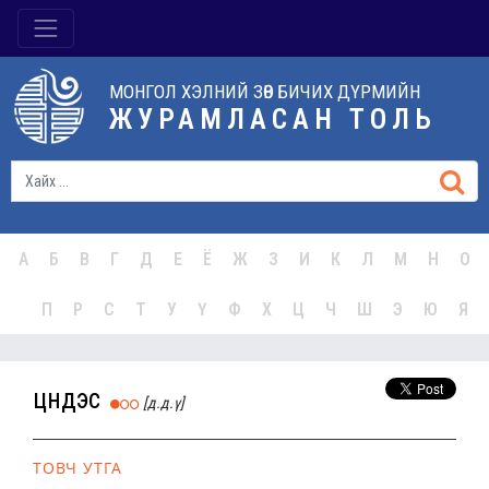
МОНГОЛ ХЭЛНИЙ ЗӨВ БИЧИХ ДҮРМИЙН
ЖУРАМЛАСАН ТОЛЬ
А
Б
В
Г
Д
Е
Ё
Ж
З
И
К
Л
М
Н
О
П
Р
С
Т
У
Ү
Ф
Х
Ц
Ч
Ш
Э
Ю
Я
цүндэс
[д.д.ү]
ТОВЧ УТГА