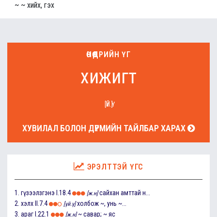
~ ~ хийх, гэх
ӨНӨӨДРИЙН ҮГ
хижигт
[ҮЙ.Ү]
ХУВИЛАЛ БОЛОН ДҮРМИЙН ТАЙЛБАР ХАРАХ
ЭРЭЛТТЭЙ ҮГС
1.
гүзээлзгэнэ
I.18.4
сайхан амттай н...
[ж.н]
2.
хэлх
II.7.4
холбож ~, унь ~...
[үй.ү]
3.
араг
I.22.1
~ савар; ~ яс
[ж.н]