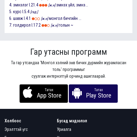
4.
эмнэлэг
I.21.4
эмнэх үйл; эмнэ...
[ж.н]
5.
курс
I.5.4
[гад.]
6.
шавж
I.4.1
монгол бичгийн ...
[ж.н]
7.
голдирол
I.17.2
голын ~
[ж.н]
Гар утасны программ
Та гар утсандаа ‘Монгол хэлний зөв бичих дүрмийн журамласан
толь’ программыг
суулгаж интернэтгүй орчинд ашиглаарай.
Татах
Татах
App Store
Play Store
Холбоос
Бусад мэдээлэл
Эрэлттэй үгс
Уриалга