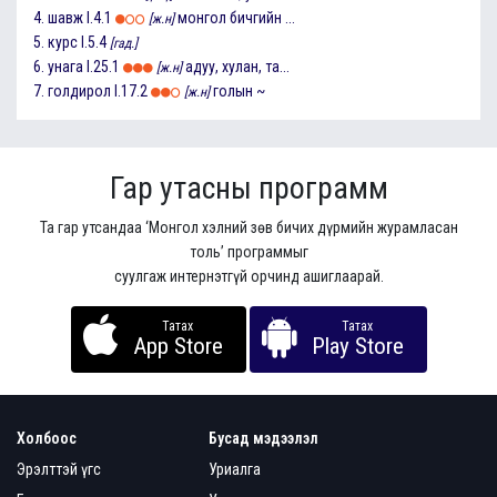
4.
шавж
I.4.1
монгол бичгийн ...
[ж.н]
5.
курс
I.5.4
[гад.]
6.
унага
I.25.1
адуу, хулан, та...
[ж.н]
7.
голдирол
I.17.2
голын ~
[ж.н]
Гар утасны программ
Та гар утсандаа ‘Монгол хэлний зөв бичих дүрмийн журамласан
толь’ программыг
суулгаж интернэтгүй орчинд ашиглаарай.
Татах
Татах
App Store
Play Store
Холбоос
Бусад мэдээлэл
Эрэлттэй үгс
Уриалга