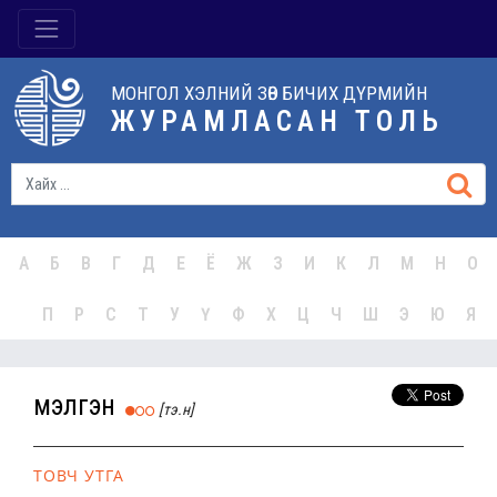
МОНГОЛ ХЭЛНИЙ ЗӨВ БИЧИХ ДҮРМИЙН
ЖУРАМЛАСАН ТОЛЬ
А
Б
В
Г
Д
Е
Ё
Ж
З
И
К
Л
М
Н
О
П
Р
С
Т
У
Ү
Ф
Х
Ц
Ч
Ш
Э
Ю
Я
мэлгэн
[тэ.н]
ТОВЧ УТГА