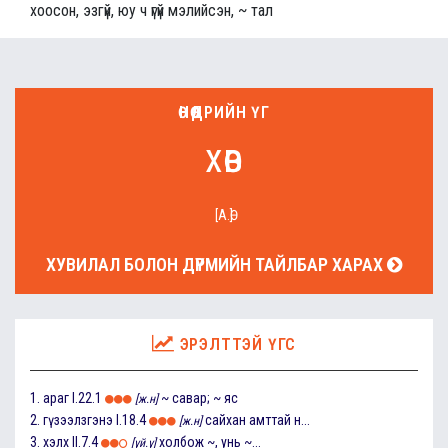
хоосон, эзгүй, юу ч үгүй мэлийсэн, ~ тал
ӨНӨӨДРИЙН ҮГ
хөв
[А.Ө]
ХУВИЛАЛ БОЛОН ДҮРМИЙН ТАЙЛБАР ХАРАХ
ЭРЭЛТТЭЙ ҮГС
1.
араг
I.22.1
~ савар; ~ яс
[ж.н]
2.
гүзээлзгэнэ
I.18.4
сайхан амттай н...
[ж.н]
3.
хэлх
II.7.4
холбож ~, унь ~...
[үй.ү]