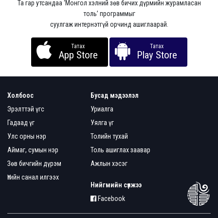
Та гар утсандаа ‘Монгол хэлний зөв бичих дүрмийн журамласан
толь’ программыг
суулгаж интернэтгүй орчинд ашиглаарай.
Татах
Татах
App Store
Play Store
Холбоос
Бусад мэдээлэл
Эрэлттэй үгс
Уриалга
Гадаад үг
Уялга үг
Улс орны нэр
Толийн тухай
Аймаг, сумын нэр
Толь ашиглах заавар
Зөв бичгийн дүрэм
Ажлын хэсэг
Үгийн санал илгээх
Нийгмийн сүлжээ
Facebook