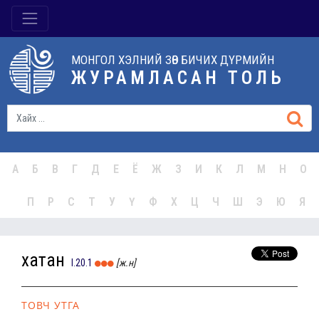
МОНГОЛ ХЭЛНИЙ ЗӨВ БИЧИХ ДҮРМИЙН
ЖУРАМЛАСАН ТОЛЬ
А
Б
В
Г
Д
Е
Ё
Ж
З
И
К
Л
М
Н
О
П
Р
С
Т
У
Ү
Ф
Х
Ц
Ч
Ш
Э
Ю
Я
хатан
I.20.1
[ж.н]
ТОВЧ УТГА