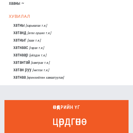
хааны ~
ХУВИЛАЛ
хатны
[харьяалах т.я.]
хатанд
[өгөх орших т.я.]
хатныг
[заах т.я.]
хатнаас
[гарах т.я.]
хатнаар
[үйлдэх т.я.]
хатантай
[хамтрах т.я.]
хатан руу
[чиглэх т.я.]
хатнаа
[ерөнхийлөн хамаатуулах]
ӨНӨӨДРИЙН ҮГ
цөрдгөнө