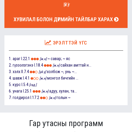
[ҮЙ.Ү]
ХУВИЛАЛ БОЛОН ДҮРМИЙН ТАЙЛБАР ХАРАХ
ЭРЭЛТТЭЙ ҮГС
1.
араг
I.22.1
~ савар; ~ яс
[ж.н]
2.
гүзээлзгэнэ
I.18.4
сайхан амттай н...
[ж.н]
3.
хэлх
II.7.4
холбож ~, унь ~...
[үй.ү]
4.
шавж
I.4.1
монгол бичгийн ...
[ж.н]
5.
курс
I.5.4
[гад.]
6.
унага
I.25.1
адуу, хулан, та...
[ж.н]
7.
голдирол
I.17.2
голын ~
[ж.н]
Гар утасны программ