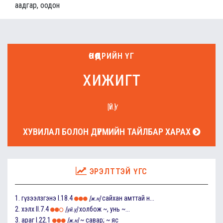
аадгар, оодон
ӨНӨӨДРИЙН ҮГ
хижигт
[ҮЙ.Ү]
ХУВИЛАЛ БОЛОН ДҮРМИЙН ТАЙЛБАР ХАРАХ
ЭРЭЛТТЭЙ ҮГС
1.
гүзээлзгэнэ
I.18.4
сайхан амттай н...
[ж.н]
2.
хэлх
II.7.4
холбож ~, унь ~...
[үй.ү]
3.
араг
I.22.1
~ савар; ~ яс
[ж.н]