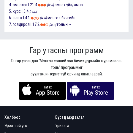
4.
эмнэлэг
I.21.4
эмнэх үйл; эмнэ...
[ж.н]
5.
курс
I.5.4
[гад.]
6.
шавж
I.4.1
монгол бичгийн ...
[ж.н]
7.
голдирол
I.17.2
голын ~
[ж.н]
Гар утасны программ
Та гар утсандаа ‘Монгол хэлний зөв бичих дүрмийн журамласан
толь’ программыг
суулгаж интернэтгүй орчинд ашиглаарай.
Татах
Татах
App Store
Play Store
Холбоос
Бусад мэдээлэл
Эрэлттэй үгс
Уриалга