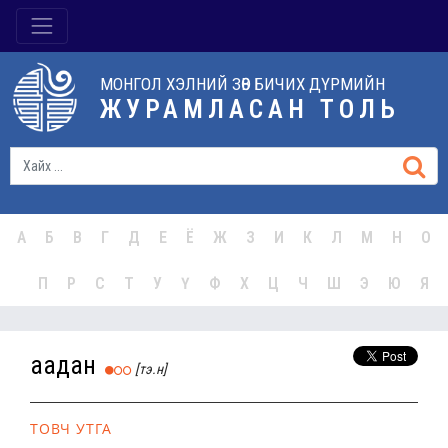
МОНГОЛ ХЭЛНИЙ ЗӨВ БИЧИХ ДҮРМИЙН
ЖУРАМЛАСАН ТОЛЬ
А
Б
В
Г
Д
Е
Ё
Ж
З
И
К
Л
М
Н
О
П
Р
С
Т
У
Ү
Ф
Х
Ц
Ч
Ш
Э
Ю
Я
аадан
[тэ.н]
ТОВЧ УТГА