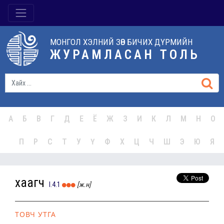
МОНГОЛ ХЭЛНИЙ ЗӨВ БИЧИХ ДҮРМИЙН
ЖУРАМЛАСАН ТОЛЬ
А
Б
В
Г
Д
Е
Ё
Ж
З
И
К
Л
М
Н
О
П
Р
С
Т
У
Ү
Ф
Х
Ц
Ч
Ш
Э
Ю
Я
хаагч
I.4.1
[ж.н]
ТОВЧ УТГА