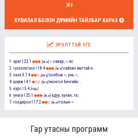
[ҮЙ.Ү]
ХУВИЛАЛ БОЛОН ДҮРМИЙН ТАЙЛБАР ХАРАХ
ЭРЭЛТТЭЙ ҮГС
1.
араг
I.22.1
~ савар; ~ яс
[ж.н]
2.
гүзээлзгэнэ
I.18.4
сайхан амттай н...
[ж.н]
3.
хэлх
II.7.4
холбож ~, унь ~...
[үй.ү]
4.
шавж
I.4.1
монгол бичгийн ...
[ж.н]
5.
курс
I.5.4
[гад.]
6.
унага
I.25.1
адуу, хулан, та...
[ж.н]
7.
голдирол
I.17.2
голын ~
[ж.н]
Гар утасны программ