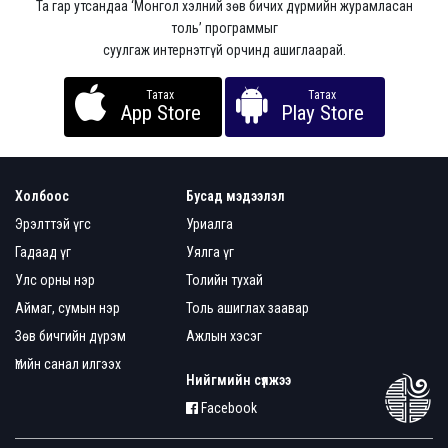
Та гар утсандаа ‘Монгол хэлний зөв бичих дүрмийн журамласан
толь’ программыг
суулгаж интернэтгүй орчинд ашиглаарай.
Татах
Татах
App Store
Play Store
Холбоос
Бусад мэдээлэл
Эрэлттэй үгс
Уриалга
Гадаад үг
Уялга үг
Улс орны нэр
Толийн тухай
Аймаг, сумын нэр
Толь ашиглах заавар
Зөв бичгийн дүрэм
Ажлын хэсэг
Үгийн санал илгээх
Нийгмийн сүлжээ
Facebook