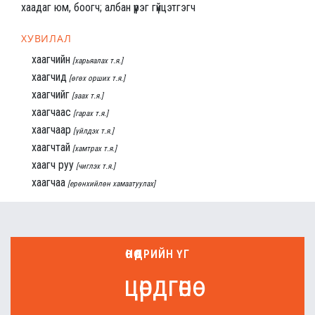
хаадаг юм, боогч; албан үүрэг гүйцэтгэгч
ХУВИЛАЛ
хаагчийн
[харьяалах т.я.]
хаагчид
[өгөх орших т.я.]
хаагчийг
[заах т.я.]
хаагчаас
[гарах т.я.]
хаагчаар
[үйлдэх т.я.]
хаагчтай
[хамтрах т.я.]
хаагч руу
[чиглэх т.я.]
хаагчаа
[ерөнхийлөн хамаатуулах]
ӨНӨӨДРИЙН ҮГ
цөрдгөнө