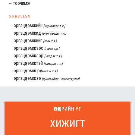
~ тоочимж
ХУВИЛАЛ
эргэцүүлэмжийн
[харьяалах т.я.]
эргэцүүлэмжид
[өгөх орших т.я.]
эргэцүүлэмжийг
[заах т.я.]
эргэцүүлэмжээс
[гарах т.я.]
эргэцүүлэмжээр
[үйлдэх т.я.]
эргэцүүлэмжтэй
[хамтрах т.я.]
эргэцүүлэмж рүү
[чиглэх т.я.]
эргэцүүлэмжээ
[ерөнхийлөн хамаатуулах]
ӨНӨӨДРИЙН ҮГ
хижигт