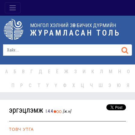
МОНГОЛ ХЭЛНИЙ ЗӨВ БИЧИХ ДҮРМИЙН
ЖУРАМЛАСАН ТОЛЬ
А
Б
В
Г
Д
Е
Ё
Ж
З
И
К
Л
М
Н
О
П
Р
С
Т
У
Ү
Ф
Х
Ц
Ч
Ш
Э
Ю
Я
эргэцүүлэмж
I.4.4
[ж.н]
ТОВЧ УТГА