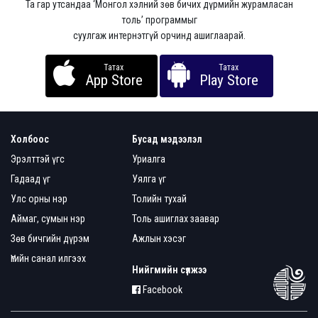
Та гар утсандаа ‘Монгол хэлний зөв бичих дүрмийн журамласан
толь’ программыг
суулгаж интернэтгүй орчинд ашиглаарай.
Татах
Татах
App Store
Play Store
Холбоос
Бусад мэдээлэл
Эрэлттэй үгс
Уриалга
Гадаад үг
Уялга үг
Улс орны нэр
Толийн тухай
Аймаг, сумын нэр
Толь ашиглах заавар
Зөв бичгийн дүрэм
Ажлын хэсэг
Үгийн санал илгээх
Нийгмийн сүлжээ
Facebook