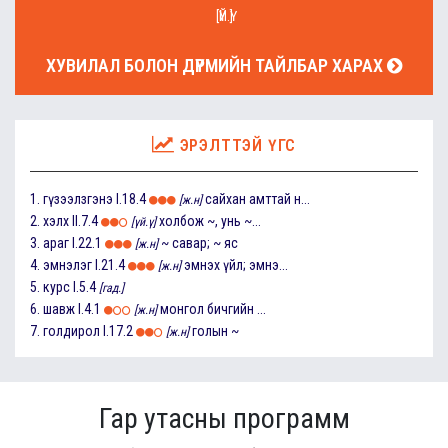
[ҮЙ.Ү]
ХУВИЛАЛ БОЛОН ДҮРМИЙН ТАЙЛБАР ХАРАХ
ЭРЭЛТТЭЙ ҮГС
1.
гүзээлзгэнэ
I.18.4
сайхан амттай н...
[ж.н]
2.
хэлх
II.7.4
холбож ~, унь ~...
[үй.ү]
3.
араг
I.22.1
~ савар; ~ яс
[ж.н]
4.
эмнэлэг
I.21.4
эмнэх үйл; эмнэ...
[ж.н]
5.
курс
I.5.4
[гад.]
6.
шавж
I.4.1
монгол бичгийн ...
[ж.н]
7.
голдирол
I.17.2
голын ~
[ж.н]
Гар утасны программ