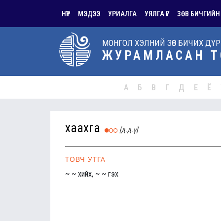
НҮҮР
МЭДЭЭ
УРИАЛГА
УЯЛГА ҮГ
ЗӨВ БИЧГИЙН
МОНГОЛ ХЭЛНИЙ ЗӨВ БИЧИХ ДҮ
ЖУРАМЛАСАН Т
А
Б
В
Г
Д
Е
Ё
хаахга
[д.д.ү]
ТОВЧ УТГА
~ ~ хийх, ~ ~ гэх