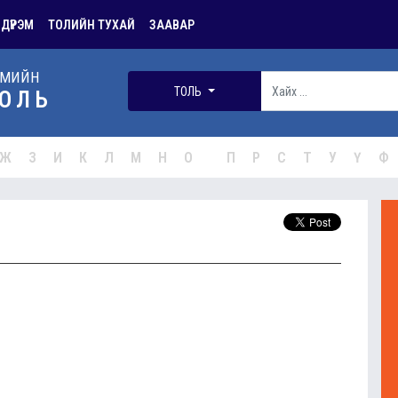
 ДҮРЭМ
ТОЛИЙН ТУХАЙ
ЗААВАР
РМИЙН
ТОЛЬ
ОЛЬ
Ж
З
И
К
Л
М
Н
О
П
Р
С
Т
У
Ү
Ф