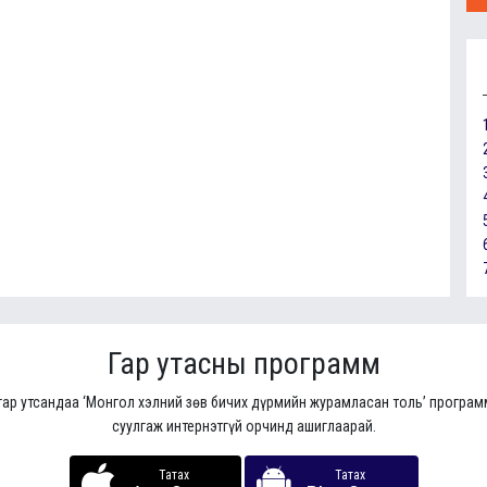
Гар утасны программ
гар утсандаа ‘Монгол хэлний зөв бичих дүрмийн журамласан толь’ програ
суулгаж интернэтгүй орчинд ашиглаарай.
Татах
Татах