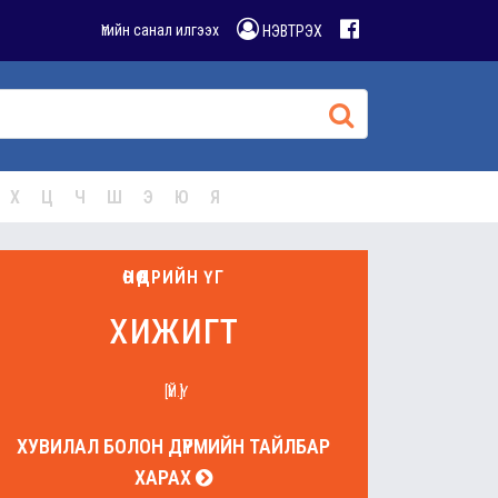
Үгийн санал илгээх
НЭВТРЭХ
Х
Ц
Ч
Ш
Э
Ю
Я
ӨНӨӨДРИЙН ҮГ
хижигт
[ҮЙ.Ү]
ХУВИЛАЛ БОЛОН ДҮРМИЙН ТАЙЛБАР
ХАРАХ