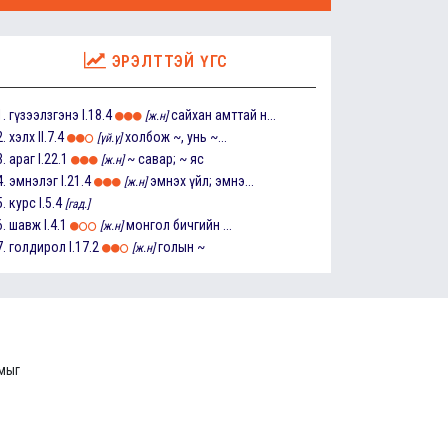
ЭРЭЛТТЭЙ ҮГС
1.
гүзээлзгэнэ
I.18.4
сайхан амттай н...
[ж.н]
2.
хэлх
II.7.4
холбож ~, унь ~...
[үй.ү]
3.
араг
I.22.1
~ савар; ~ яс
[ж.н]
4.
эмнэлэг
I.21.4
эмнэх үйл; эмнэ...
[ж.н]
5.
курс
I.5.4
[гад.]
6.
шавж
I.4.1
монгол бичгийн ...
[ж.н]
7.
голдирол
I.17.2
голын ~
[ж.н]
ммыг