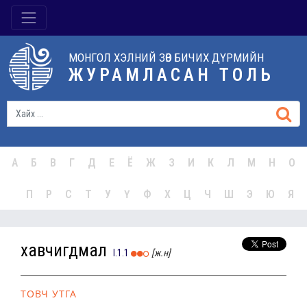
МОНГОЛ ХЭЛНИЙ ЗӨВ БИЧИХ ДҮРМИЙН
ЖУРАМЛАСАН ТОЛЬ
А
Б
В
Г
Д
Е
Ё
Ж
З
И
К
Л
М
Н
О
П
Р
С
Т
У
Ү
Ф
Х
Ц
Ч
Ш
Э
Ю
Я
хавчигдмал
I.1.1
[ж.н]
ТОВЧ УТГА