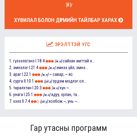
[ҮЙ.Ү]
ХУВИЛАЛ БОЛОН ДҮРМИЙН ТАЙЛБАР ХАРАХ
ЭРЭЛТТЭЙ ҮГС
1.
гүзээлзгэнэ
I.18.4
сайхан амттай н...
[ж.н]
2.
эмнэлэг
I.21.4
эмнэх үйл; эмнэ...
[ж.н]
3.
араг
I.22.1
~ савар; ~ яс
[ж.н]
4.
сурга
II.10.1
эрдэм мэдлэг ол...
[үй.ү]
5.
төрөлхтөн
I.20.3
хүн ~
[ж.н]
6.
унага
I.25.1
адуу, хулан, та...
[ж.н]
7.
хэлх
II.7.4
холбож ~, унь ~...
[үй.ү]
Гар утасны программ