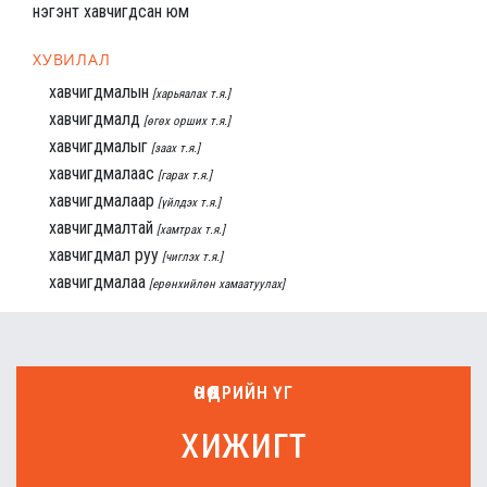
нэгэнт хавчигдсан юм
ХУВИЛАЛ
хавчигдмалын
[харьяалах т.я.]
хавчигдмалд
[өгөх орших т.я.]
хавчигдмалыг
[заах т.я.]
хавчигдмалаас
[гарах т.я.]
хавчигдмалаар
[үйлдэх т.я.]
хавчигдмалтай
[хамтрах т.я.]
хавчигдмал руу
[чиглэх т.я.]
хавчигдмалаа
[ерөнхийлөн хамаатуулах]
ӨНӨӨДРИЙН ҮГ
хижигт