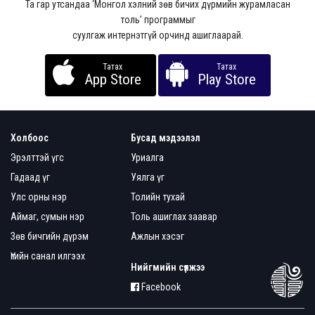
Та гар утсандаа ‘Монгол хэлний зөв бичих дүрмийн журамласан
толь’ программыг
суулгаж интернэтгүй орчинд ашиглаарай.
Татах
Татах
App Store
Play Store
Холбоос
Бусад мэдээлэл
Эрэлттэй үгс
Уриалга
Гадаад үг
Уялга үг
Улс орны нэр
Толийн тухай
Аймаг, сумын нэр
Толь ашиглах заавар
Зөв бичгийн дүрэм
Ажлын хэсэг
Үгийн санал илгээх
Нийгмийн сүлжээ
Facebook