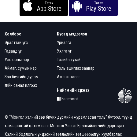
Татах
Татах
App Store
Play Store
Холбоос
Бусад мэдээлэл
Эрэлттэй үгс
Уриалга
Гадаад үг
Уялга үг
Улс орны нэр
Толийн тухай
Аймаг, сумын нэр
Толь ашиглах заавар
Зөв бичгийн дүрэм
Ажлын хэсэг
Үгийн санал илгээх
Нийгмийн сүлжээ
Facebook
© “Монгол хэлний зөв бичих дүрмийн журамласан толь” бүтээл, түүнд
хамааралтай цахим санг Монгол Улсын Ерөнхийлөгчийн дэргэдэх
Хэлний бодлогын үндэсний зөвлөлийн зөвшөөрөлгүй хуулбарлах,