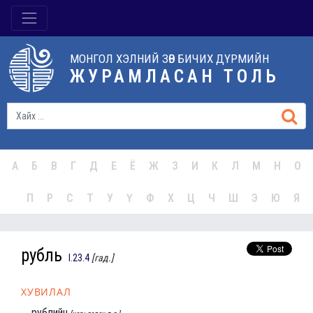
МОНГОЛ ХЭЛНИЙ ЗӨВ БИЧИХ ДҮРМИЙН
ЖУРАМЛАСАН ТОЛЬ
А
Б
В
Г
Д
Е
Ё
Ж
З
И
К
Л
М
Н
О
П
Р
С
Т
У
Ү
Ф
Х
Ц
Ч
Ш
Э
Ю
Я
рубль
I.23.4
[гад.]
ХУВИЛАЛ
рублийн