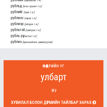
[харьяалах т.я.]
рубльд
[өгөх орших т.я.]
рублийг
[заах т.я.]
рублиэс
[гарах т.я.]
рублиэр
[үйлдэх т.я.]
рубльтэй
[хамтрах т.я.]
рубль рүү
[чиглэх т.я.]
рублиэ
[ерөнхийлөн хамаатуулах]
ӨНӨӨДРИЙН ҮГ
улбарт
[ҮЙ.Ү]
ХУВИЛАЛ БОЛОН ДҮРМИЙН ТАЙЛБАР ХАРАХ