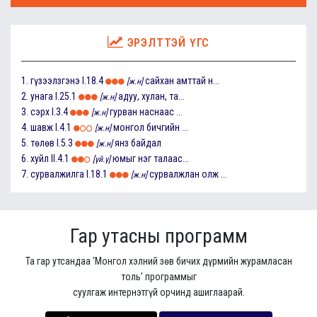
ЭРЭЛТТЭЙ ҮГС
1.
гүзээлзгэнэ
I.18.4
сайхан амттай н...
[ж.н]
2.
унага
I.25.1
адуу, хулан, та...
[ж.н]
3.
сэрх
I.3.4
гурван наснаас ...
[ж.н]
4.
шавж
I.4.1
монгол бичгийн ...
[ж.н]
5.
төлөв
I.5.3
янз байдал
[ж.н]
6.
хуйл
II.4.1
юмыг нэг талаас...
[үй.ү]
7.
сурвалжилга
I.18.1
сурвалжлан олж ...
[ж.н]
Гар утасны программ
Та гар утсандаа ‘Монгол хэлний зөв бичих дүрмийн журамласан
толь’ программыг
суулгаж интернэтгүй орчинд ашиглаарай.