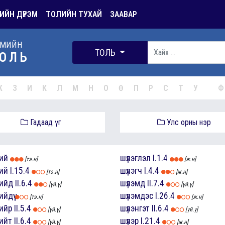
ИЙН ДҮРЭМ
ТОЛИЙН ТУХАЙ
ЗААВАР
РМИЙН
ТОЛЬ
ОЛЬ
Ж
З
И
К
Л
М
Н
О
Ө
П
Р
С
Т
У
Ф
Гадаад үг
Улс орны нэр
хий
шүлэглэл
I.1.4
[тэ.н]
[ж.н]
хий
I.15.4
шүлэгч
I.4.4
[тэ.н]
[ж.н]
хийд
II.6.4
шүлэмд
II.7.4
[үй.ү]
[үй.ү]
ийдүү
шүлэмдэс
I.26.4
[тэ.н]
[ж.н]
хийр
II.5.4
шүлэнгэт
II.6.4
[үй.ү]
[үй.ү]
хийт
II.6.4
шүлэр
I.21.4
[үй.ү]
[ж.н]