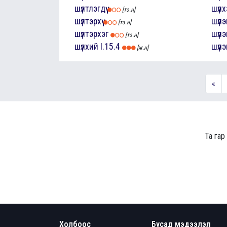
шүлтлэгдүү
шүлх
[тэ.н]
шүлтэрхүү
шүлэ
[тэ.н]
шүлтэрхэг
шүлэ
[тэ.н]
шүлхий
I.15.4
шүлэ
[ж.н]
«
Та гар
Холбоос
Бусад мэдээлэл