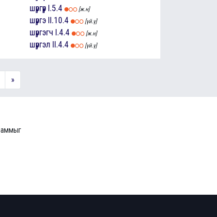
шүргүүр
I.5.4
[ж.н]
шүргэ
II.10.4
[үй.ү]
шүргэгч
I.4.4
[ж.н]
шүргэл
II.4.4
[үй.ү]
»
граммыг