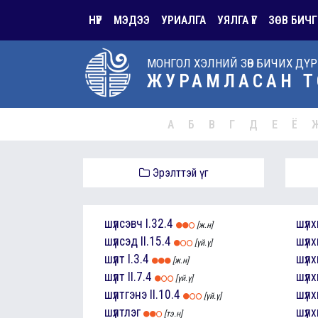
НҮҮР
МЭДЭЭ
УРИАЛГА
УЯЛГА ҮГ
ЗӨВ БИЧГ
МОНГОЛ ХЭЛНИЙ ЗӨВ БИЧИХ ДҮ
ЖУРАМЛАСАН Т
А
Б
В
Г
Д
Е
Ё
Эрэлттэй үг
шүлсэвч
I.32.4
шүл
[ж.н]
шүлсэд
II.15.4
шүл
[үй.ү]
шүлт
I.3.4
шүл
[ж.н]
шүлт
II.7.4
шүлх
[үй.ү]
шүлтгэнэ
II.10.4
шүл
[үй.ү]
шүлтлэг
шүл
[тэ.н]