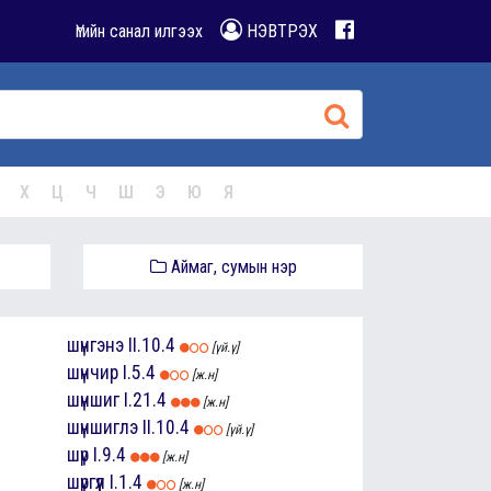
Үгийн санал илгээх
НЭВТРЭХ
Х
Ц
Ч
Ш
Э
Ю
Я
Аймаг, сумын нэр
шүнгэнэ
II.10.4
[үй.ү]
шүнчир
I.5.4
[ж.н]
шүншиг
I.21.4
[ж.н]
шүншиглэ
II.10.4
[үй.ү]
шүр
I.9.4
[ж.н]
шүргүүл
I.1.4
[ж.н]