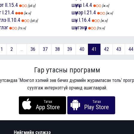
эт
II.15.4
шүмүүш
I.4.4
[үй.ү]
[ж.н]
г
I.21.4
шүмэр
I.21.4
[ж.н]
[ж.н]
глэ
II.10.4
шүн
I.16.4
[үй.ү]
[ж.н]
глэг
шүнгэнүүр
[тэ.н]
[тэ.н]
1
2
...
36
37
38
39
40
41
42
43
44
Гар утасны программ
 утсандаа ‘Монгол хэлний зөв бичих дүрмийн журамласан толь’ про
суулгаж интернэтгүй орчинд ашиглаарай.
Татах
Татах
App Store
Play Store
Нийгмийн сүлжээ