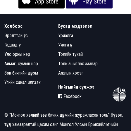
App Store
Play Store
Холбоос
Бусад мэдээлэл
Эрэлттэй үгс
Уриалга
Гадаад үг
Уялга үг
Улс орны нэр
Толийн тухай
Аймаг, сумын нэр
Толь ашиглах заавар
Зөв бичгийн дүрэм
Ажлын хэсэг
Үгийн санал илгээх
Нийгмийн сүлжээ
Facebook
© “Монгол хэлний зөв бичих дүрмийн журамласан толь” бүтээл,
түүнд хамааралтай цахим санг Монгол Улсын Ерөнхийлөгчийн