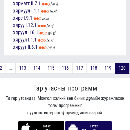
хярмагт
II.7.1
[үй.ү]
хярмуул
I.1.1
[ж.н]
хярс
I.9.1
[ж.н]
хяруу
I.12.1
[ж.н]
хярууд
II.6.1
[үй.ү]
хяруул
I.1.1
[ж.н]
хяруут
II.6.1
[үй.ү]
2
...
113
114
115
116
117
118
119
120
Гар утасны программ
Та гар утсандаа ‘Монгол хэлний зөв бичих дүрмийн журамласан
толь’ программыг
суулгаж интернэтгүй орчинд ашиглаарай.
Татах
Татах