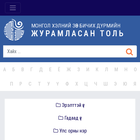
МОНГОЛ ХЭЛНИЙ ЗӨВ БИЧИХ ДҮРМИЙН
ЖУРАМЛАСАН ТОЛЬ
А
Б
В
Г
Д
Е
Ё
Ж
З
И
К
Л
М
Н
О
П
Р
С
Т
У
Ү
Ф
Х
Ц
Ч
Ш
Э
Ю
Я
Эрэлттэй үг
Гадаад үг
Улс орны нэр