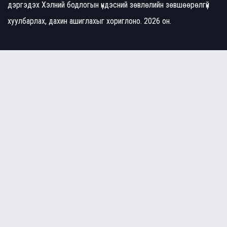
дэргэдэх Хэлний бодлогын үндэсний зөвлөлийн зөвшөөрөлгүй
хуулбарлах, дахин ашиглахыг хориглоно. 2026 он.