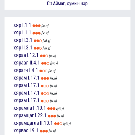
Аймаг, сумын нэр
хяр
I.1.1
[ж.н]
хяр
I.1.1
[ж.н]
хяр
II.3.1
[үй.ү]
хяр
II.3.1
[үй.ү]
хяраа
I.12.1
[ж.н]
хяраал
II.4.1
[үй.ү]
хярагч
I.4.1
[ж.н]
хярам
I.17.1
[ж.н]
хярам
I.17.1
[ж.н]
хярам
I.17.1
[ж.н]
хярам
I.17.1
[ж.н]
хярамла
II.10.1
[үй.ү]
хярамцаг
I.22.1
[ж.н]
хярамцагла
II.10.1
[үй.ү]
хярвас
I.9.1
[ж.н]