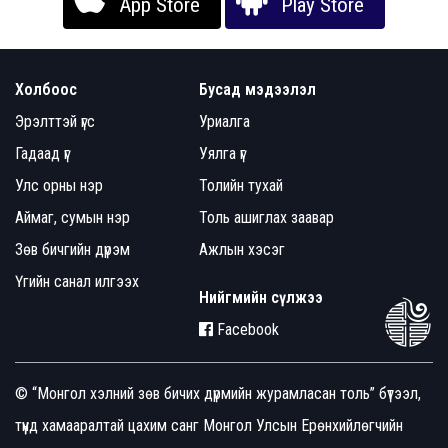
App Store
Play Store
Холбоос
Бусад мэдээлэл
Эрэлттэй үгс
Уриалга
Гадаад үг
Уялга үг
Улс орны нэр
Толийн тухай
Аймаг, сумын нэр
Толь ашиглах заавар
Зөв бичгийн дүрэм
Ажлын хэсэг
Үгийн санал илгээх
Нийгмийн сүлжээ
Facebook
© “Монгол хэлний зөв бичих дүрмийн журамласан толь” бүтээл,
түүнд хамааралтай цахим санг Монгол Улсын Ерөнхийлөгчийн