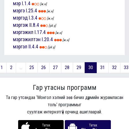
мэр
I.1.4
[ж.н]
мэргэ
I.25.4
[ж.н]
мэргэд
I.3.4
[ж.н]
мэргэж
II.8.4
[үй.ү]
мэргэжил
I.17.4
[ж.н]
мэргэжилтэн
I.20.4
[ж.н]
мэргэл
II.4.4
[үй.ү]
1
2
...
25
26
27
28
29
30
31
32
33
Гар утасны программ
Та гар утсандаа ‘Монгол хэлний зөв бичих дүрмийн журамласан
толь’ программыг
суулгаж интернэтгүй орчинд ашиглаарай.
Татах
Татах