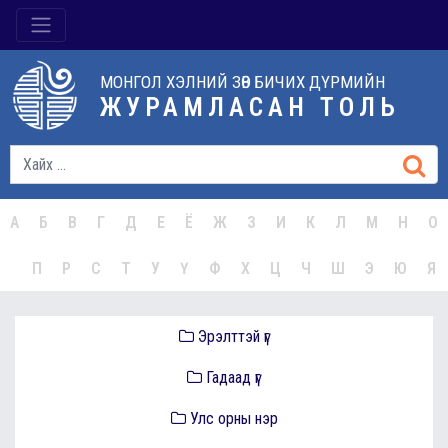
МОНГОЛ ХЭЛНИЙ ЗӨВ БИЧИХ ДҮРМИЙН
ЖУРАМЛАСАН ТОЛЬ
А
Б
В
Г
Д
Е
Ё
Ж
З
И
К
Л
М
Н
О
П
Р
С
Т
У
Ү
Ф
Х
Ц
Ч
Ш
Э
Ю
Я
Эрэлттэй үг
Гадаад үг
Улс орны нэр