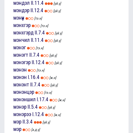
мэндэл
II.11.4
[үй.ү]
мэндэр
II.12.4
[үй.ү]
мэнүүн
[тэ.н]
мэнхгэр
[тэ.н]
мэнхгэрд
II.7.4
[үй.ү]
мэнчил
II.11.4
[үй.ү]
мэнэг
[тэ.н]
мэнэгт
II.7.4
[үй.ү]
мэнэгэр
II.12.4
[үй.ү]
мэнэн
[тэ.н]
мэнэн
I.16.4
[ж.н]
мэнэнт
II.7.4
[үй.ү]
мэнэнцэр
[тэ.н]
мэнэншил
I.17.4
[ж.н]
мэнэр
II.5.4
[үй.ү]
мэнэрээ
I.12.4
[ж.н]
мэр
II.3.4
[үй.ү]
мэр
[а.д.ү]