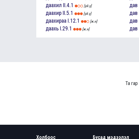
даахил
II.4.1
дав
[үй.ү]
даахир
II.5.1
дав
[үй.ү]
даахираа
I.12.1
дав
[ж.н]
даахь
I.29.1
дав
[ж.н]
Та гар
Холбоос
Бусад мэдээлэл