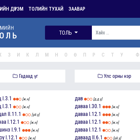
ИЙН ДҮРЭМ
ТОЛИЙН ТУХАЙ
ЗААВАР
РМИЙН
ТОЛЬ
ОЛЬ
Ж
З
И
К
Л
М
Н
О
Ө
П
Р
С
Т
У
Ф
Гадаад үг
Улс орны нэр
ц
I.3.1
дав
[ж.н]
[д.д.ү]
ц
I.3.1
даваа
I.30.1
[ж.н]
[ж.н]
цал
II.11.1
даваа
I.12.1
[үй.ү]
[ж.н]
чаа
I.12.1
даваа
I.12.1
[ж.н]
[ж.н]
шинз
I.9.1
даваа
I.12.1
[ж.н]
[ж.н]
юу
I.12.1
даваад
II.6.1
[ж.н]
[үй.ү]