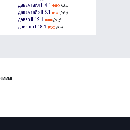
давамгайл
II.4.1
[үй.ү]
давамгайр
II.5.1
[үй.ү]
давар
II.12.1
[үй.ү]
даварга
I.18.1
[ж.н]
граммыг