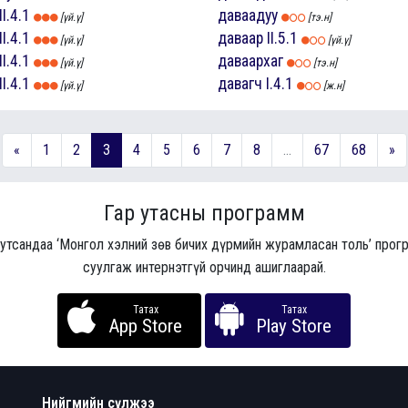
II.4.1
даваадуу
[үй.ү]
[тэ.н]
II.4.1
даваар
II.5.1
[үй.ү]
[үй.ү]
II.4.1
даваархаг
[үй.ү]
[тэ.н]
II.4.1
давагч
I.4.1
[үй.ү]
[ж.н]
«
1
2
3
4
5
6
7
8
...
67
68
»
Гар утасны программ
 утсандаа ‘Монгол хэлний зөв бичих дүрмийн журамласан толь’ про
суулгаж интернэтгүй орчинд ашиглаарай.
Татах
Татах
App Store
Play Store
Нийгмийн сүлжээ