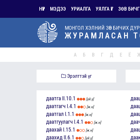
НҮҮР
МЭДЭЭ
УРИАЛГА
УЯЛГА ҮГ
ЗӨВ БИЧГ
МОНГОЛ ХЭЛНИЙ ЗӨВ БИЧИХ ДҮ
ЖУРАМЛАСАН Т
А
Б
В
Г
Д
Е
Ё
Эрэлттэй үг
даатга
II.10.1
даа
[үй.ү]
даатгагч
I.4.1
даа
[ж.н]
даатгал
I.1.1
даа
[ж.н]
даатгуулагч
I.4.1
даа
[ж.н]
даахай
I.15.1
даа
[ж.н]
даахид
II.6.1
даа
[үй.ү]