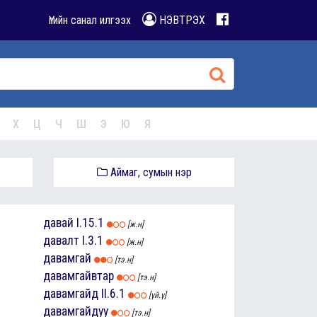
Үгийн санал илгээх
НЭВТРЭХ
Х
Ц
Ч
Ш
Э
Ю
Я
Аймаг, сумын нэр
давай
I.15.1
[ж.н]
давалт
I.3.1
[ж.н]
давамгай
[тэ.н]
давамгайвтар
[тэ.н]
давамгайд
II.6.1
[үй.ү]
давамгайдуу
[тэ.н]