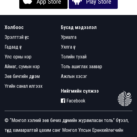
App Store
Play Store
Холбоос
Бусад мэдээлэл
Эрэлттэй үгс
Уриалга
Гадаад үг
Уялга үг
Улс орны нэр
Толийн тухай
Аймаг, сумын нэр
Толь ашиглах заавар
Зөв бичгийн дүрэм
Ажлын хэсэг
Үгийн санал илгээх
Нийгмийн сүлжээ
Facebook
© “Монгол хэлний зөв бичих дүрмийн журамласан толь” бүтээл,
түүнд хамааралтай цахим санг Монгол Улсын Ерөнхийлөгчийн