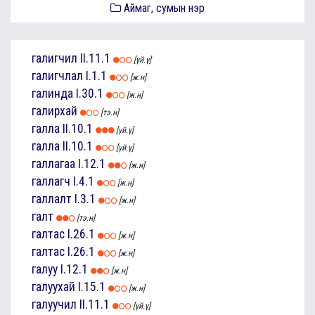
Аймаг, сумын нэр
галигчил
II.11.1
[үй.ү]
галигчлал
I.1.1
[ж.н]
галинда
I.30.1
[ж.н]
галирхай
[тэ.н]
галла
II.10.1
[үй.ү]
галла
II.10.1
[үй.ү]
галлагаа
I.12.1
[ж.н]
галлагч
I.4.1
[ж.н]
галлалт
I.3.1
[ж.н]
галт
[тэ.н]
галтас
I.26.1
[ж.н]
галтас
I.26.1
[ж.н]
галуу
I.12.1
[ж.н]
галуухай
I.15.1
[ж.н]
галуучил
II.11.1
[үй.ү]