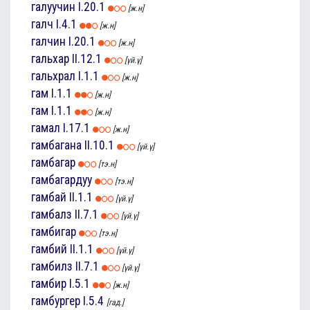
галуучин
I.20.1
[ж.н]
галч
I.4.1
[ж.н]
галчин
I.20.1
[ж.н]
гальхар
II.12.1
[үй.ү]
гальхрал
I.1.1
[ж.н]
гам
I.1.1
[ж.н]
гам
I.1.1
[ж.н]
гамал
I.17.1
[ж.н]
гамбагана
II.10.1
[үй.ү]
гамбагар
[тэ.н]
гамбагардуу
[тэ.н]
гамбай
II.1.1
[үй.ү]
гамбалз
II.7.1
[үй.ү]
гамбигар
[тэ.н]
гамбий
II.1.1
[үй.ү]
гамбилз
II.7.1
[үй.ү]
гамбир
I.5.1
[ж.н]
гамбургер
I.5.4
[гад.]