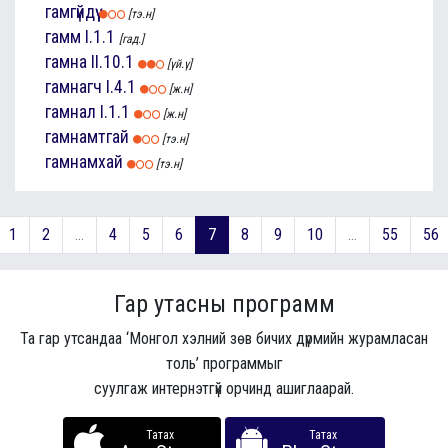
гамгүйдүү
[тэ.н]
гамм
I.1.1
[гад.]
гамна
II.10.1
[үй.ү]
гамнагч
I.4.1
[ж.н]
гамнал
I.1.1
[ж.н]
гамнамтгай
[тэ.н]
гамнамхай
[тэ.н]
1
2
...
4
5
6
7
8
9
10
...
55
56
Гар утасны программ
Та гар утсандаа ‘Монгол хэлний зөв бичих дүрмийн журамласан
толь’ программыг
суулгаж интернэтгүй орчинд ашиглаарай.
Татах
Татах