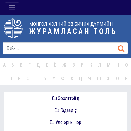
МОНГОЛ ХЭЛНИЙ ЗӨВ БИЧИХ ДҮРМИЙН
ЖУРАМЛАСАН ТОЛЬ
А
Б
В
Г
Д
Е
Ё
Ж
З
И
К
Л
М
Н
О
П
Р
С
Т
У
Ү
Ф
Х
Ц
Ч
Ш
Э
Ю
Я
Эрэлттэй үг
Гадаад үг
Улс орны нэр