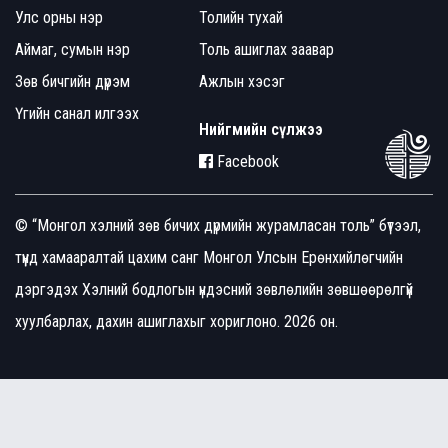
Улс орны нэр
Толийн тухай
Аймаг, сумын нэр
Толь ашиглах заавар
Зөв бичгийн дүрэм
Ажлын хэсэг
Үгийн санал илгээх
Нийгмийн сүлжээ
Facebook
© “Монгол хэлний зөв бичих дүрмийн журамласан толь” бүтээл,
түүнд хамааралтай цахим санг Монгол Улсын Ерөнхийлөгчийн
дэргэдэх Хэлний бодлогын үндэсний зөвлөлийн зөвшөөрөлгүй
хуулбарлах, дахин ашиглахыг хориглоно. 2026 он.