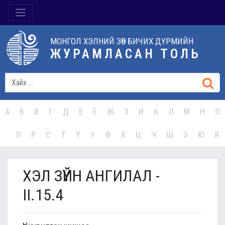
МОНГОЛ ХЭЛНИЙ ЗӨВ БИЧИХ ДҮРМИЙН
ЖУРАМЛАСАН ТОЛЬ
А
Б
В
Г
Д
Е
Ё
Ж
З
И
К
Л
М
Н
О
П
Р
С
Т
У
Ү
Ф
Х
Ц
Ч
Ш
Э
Ю
Я
ХЭЛ ЗҮЙН АНГИЛАЛ -
II.15.4