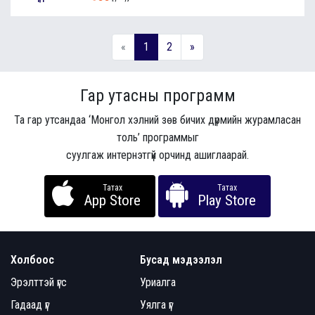
«
1
2
»
Гар утасны программ
Та гар утсандаа ‘Монгол хэлний зөв бичих дүрмийн журамласан
толь’ программыг
суулгаж интернэтгүй орчинд ашиглаарай.
Татах
Татах
App Store
Play Store
Холбоос
Бусад мэдээлэл
Эрэлттэй үгс
Уриалга
Гадаад үг
Уялга үг