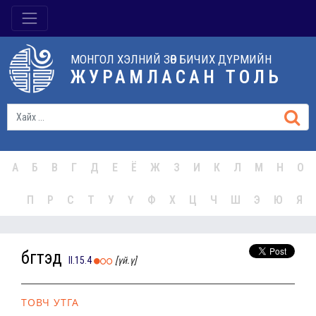
МОНГОЛ ХЭЛНИЙ ЗӨВ БИЧИХ ДҮРМИЙН
ЖУРАМЛАСАН ТОЛЬ
А
Б
В
Г
Д
Е
Ё
Ж
З
И
К
Л
М
Н
О
П
Р
С
Т
У
Ү
Ф
Х
Ц
Ч
Ш
Э
Ю
Я
бүгтэд
II.15.4
[үй.ү]
ТОВЧ УТГА