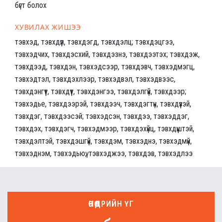
бүгт болох
ХУВИЛАХ ЖИШЭЭ
тэвхэд, тэвхдүүл, тэвхдэгд, тэвхдэлц; тэвхдэцгээ,
тэвхэдчих, тэвхдэсхий, тэвхдэзнэ, тэвхдээтэх; тэвхдэж,
тэвхдээд, тэвхдэн, тэвхэдсээр, тэвхдэвч, тэвхэдмэгц,
тэвхэдтэл, тэвхдэхлээр, тэвхэдвэл, тэвхэдвээс,
тэвхдэнгүүт, тэвхдүүт, тэвхдэнгээ, тэвхдэлгүй, тэвхдээр;
тэвхэдье, тэвхдээрэй, тэвхдээч, тэвхдэгтүн, тэвхдүүзэй,
тэвхдэг, тэвхдээсэй; тэвхэдсэн, тэвхдээ, тэвхэддэг,
тэвхдэх, тэвхдэгч, тэвхэдмээр, тэвхдэхүйц, тэвхдүүштэй,
тэвхдэлтэй, тэвхдэшгүй, тэвхдэм, тэвхэднэ, тэвхэдмүй,
тэвхэднэм, тэвхэдьюү, тэвхэджээ, тэвхдэв, тэвхэдлээ
ӨНӨӨДРИЙН ҮГ