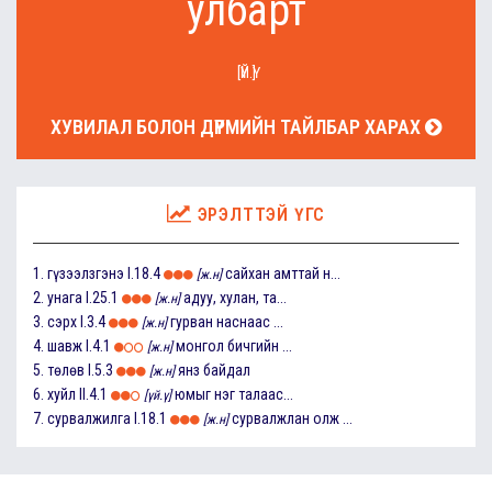
улбарт
[ҮЙ.Ү]
ХУВИЛАЛ БОЛОН ДҮРМИЙН ТАЙЛБАР ХАРАХ
ЭРЭЛТТЭЙ ҮГС
1.
гүзээлзгэнэ
I.18.4
сайхан амттай н...
[ж.н]
2.
унага
I.25.1
адуу, хулан, та...
[ж.н]
3.
сэрх
I.3.4
гурван наснаас ...
[ж.н]
4.
шавж
I.4.1
монгол бичгийн ...
[ж.н]
5.
төлөв
I.5.3
янз байдал
[ж.н]
6.
хуйл
II.4.1
юмыг нэг талаас...
[үй.ү]
7.
сурвалжилга
I.18.1
сурвалжлан олж ...
[ж.н]