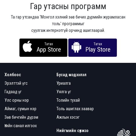
Гар утасны программ
Та гар утсандаа ‘Монгол хэлний зөв бичих дүрмийн журамласан
толь’ программыг
суулгаж интернэтгүй орчинд ашиглаарай.
Татах
Татах
App Store
Play Store
Холбоос
Бусад мэдээлэл
Эрэлттэй үгс
Уриалга
Гадаад үг
Уялга үг
Улс орны нэр
Толийн тухай
Аймаг, сумын нэр
Толь ашиглах заавар
Зөв бичгийн дүрэм
Ажлын хэсэг
Үгийн санал илгээх
Нийгмийн сүлжээ