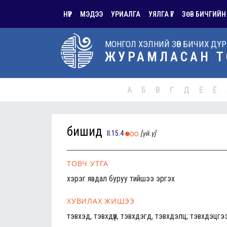
НҮҮР
МЭДЭЭ
УРИАЛГА
УЯЛГА ҮГ
ЗӨВ БИЧГИЙН
МОНГОЛ ХЭЛНИЙ ЗӨВ БИЧИХ ДҮ
ЖУРАМЛАСАН Т
А
Б
В
Г
Д
Е
Ё
бишид
II.15.4
[үй.ү]
ТОВЧ УТГА
хэрэг явдал буруу тийшээ эргэх
ХУВИЛАХ ЖИШЭЭ
тэвхэд, тэвхдүүл, тэвхдэгд, тэвхдэлц; тэвхдэцгэ