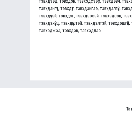
тэвхдээд, тэвхдэн, тэвхэдсээр, тэвхдэвч, тэвх
тэвхдэнгүүт, тэвхдүүт, тэвхдэнгээ, тэвхдэлгүй, тэ
тэвхдүүзэй, тэвхдэг, тэвхдээсэй; тэвхэдсэн, тэв
тэвхдэхүйц, тэвхдүүштэй, тэвхдэлтэй, тэвхдэшгүй
тэвхэджээ, тэвхдэв, тэвхэдлээ
Та 