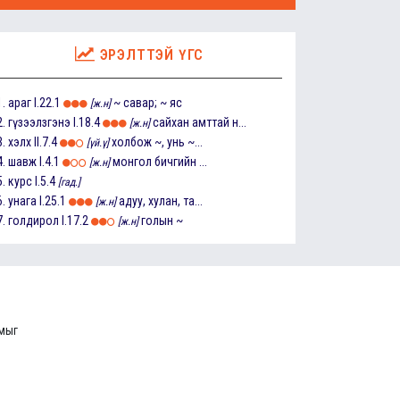
ЭРЭЛТТЭЙ ҮГС
1.
араг
I.22.1
~ савар; ~ яс
[ж.н]
2.
гүзээлзгэнэ
I.18.4
сайхан амттай н...
[ж.н]
3.
хэлх
II.7.4
холбож ~, унь ~...
[үй.ү]
4.
шавж
I.4.1
монгол бичгийн ...
[ж.н]
5.
курс
I.5.4
[гад.]
6.
унага
I.25.1
адуу, хулан, та...
[ж.н]
7.
голдирол
I.17.2
голын ~
[ж.н]
ммыг