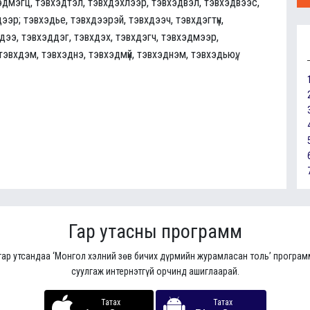
эдмэгц, тэвхэдтэл, тэвхдэхлээр, тэвхэдвэл, тэвхэдвээс,
вхдээр; тэвхэдье, тэвхдээрэй, тэвхдээч, тэвхдэгтүн,
хдээ, тэвхэддэг, тэвхдэх, тэвхдэгч, тэвхэдмээр,
, тэвхдэм, тэвхэднэ, тэвхэдмүй, тэвхэднэм, тэвхэдьюү,
Гар утасны программ
гар утсандаа ‘Монгол хэлний зөв бичих дүрмийн журамласан толь’ програ
суулгаж интернэтгүй орчинд ашиглаарай.
Татах
Татах