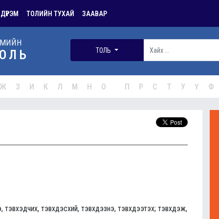
 ДҮРЭМ
ТОЛИЙН ТУХАЙ
ЗААВАР
РМИЙН
ТОЛЬ
ОЛЬ
Ж
З
И
К
Л
М
Н
О
П
Р
С
Т
У
Ү
Ф
э, тэвхэдчих, тэвхдэсхий, тэвхдэзнэ, тэвхдээтэх; тэвхдэж,