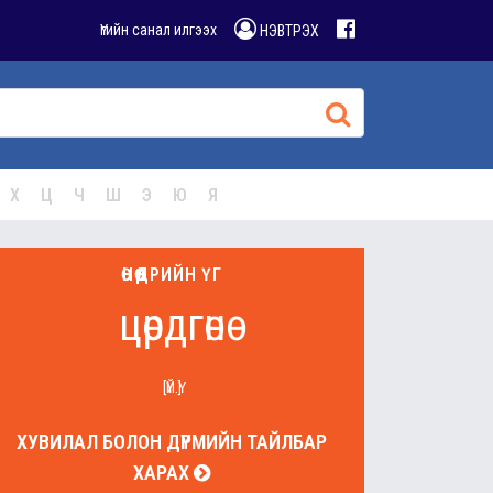
Үгийн санал илгээх
НЭВТРЭХ
Х
Ц
Ч
Ш
Э
Ю
Я
ӨНӨӨДРИЙН ҮГ
цөрдгөнө
[ҮЙ.Ү]
ХУВИЛАЛ БОЛОН ДҮРМИЙН ТАЙЛБАР
ХАРАХ