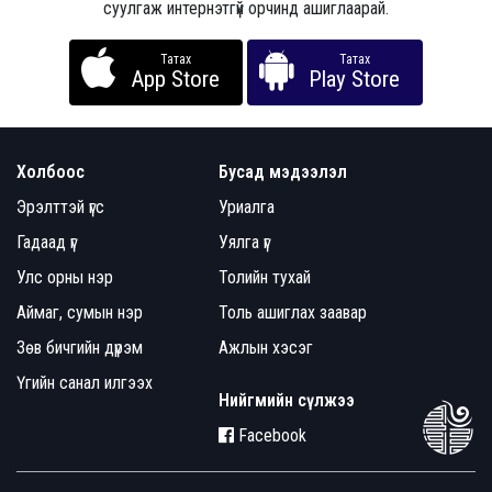
суулгаж интернэтгүй орчинд ашиглаарай.
Татах
Татах
App Store
Play Store
Холбоос
Бусад мэдээлэл
Эрэлттэй үгс
Уриалга
Гадаад үг
Уялга үг
Улс орны нэр
Толийн тухай
Аймаг, сумын нэр
Толь ашиглах заавар
Зөв бичгийн дүрэм
Ажлын хэсэг
Үгийн санал илгээх
Нийгмийн сүлжээ
Facebook