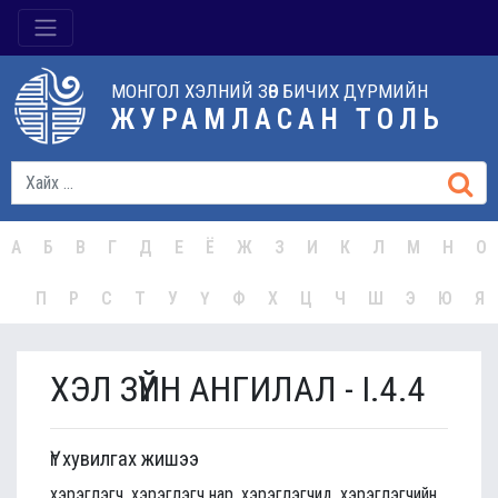
МОНГОЛ ХЭЛНИЙ ЗӨВ БИЧИХ ДҮРМИЙН
ЖУРАМЛАСАН ТОЛЬ
А
Б
В
Г
Д
Е
Ё
Ж
З
И
К
Л
М
Н
О
П
Р
С
Т
У
Ү
Ф
Х
Ц
Ч
Ш
Э
Ю
Я
ХЭЛ ЗҮЙН АНГИЛАЛ - I.4.4
Үг хувилгах жишээ
хэрэглэгч, хэрэглэгч нар, хэрэглэгчид, хэрэглэгчийн,