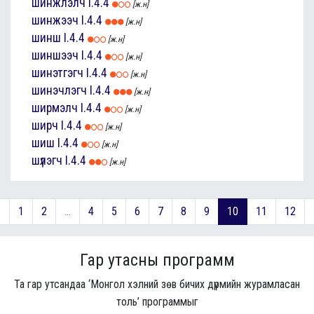
шинжлэлч
I.4.4
[ж.н]
шинжээч
I.4.4
[ж.н]
шинш
I.4.4
[ж.н]
шиншээч
I.4.4
[ж.н]
шинэтгэгч
I.4.4
[ж.н]
шинэчлэгч
I.4.4
[ж.н]
ширмэлч
I.4.4
[ж.н]
ширч
I.4.4
[ж.н]
шиш
I.4.4
[ж.н]
шүлэгч
I.4.4
[ж.н]
«
1
2
...
4
5
6
7
8
9
10
11
12
Гар утасны программ
Та гар утсандаа ‘Монгол хэлний зөв бичих дүрмийн журамласан
толь’ программыг