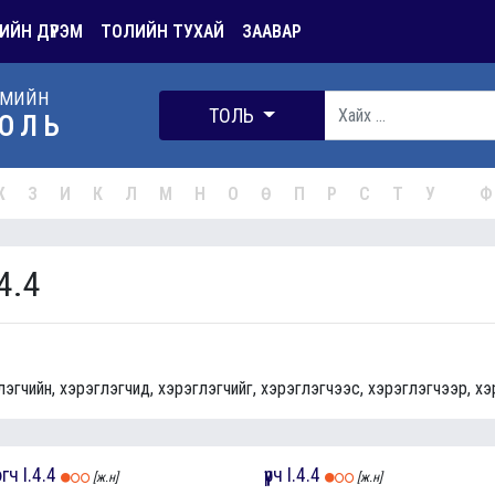
ИЙН ДҮРЭМ
ТОЛИЙН ТУХАЙ
ЗААВАР
РМИЙН
ТОЛЬ
ОЛЬ
Ж
З
И
К
Л
М
Н
О
Ө
П
Р
С
Т
У
Ф
4.4
лэгчийн, хэрэглэгчид, хэрэглэгчийг, хэрэглэгчээс, хэрэглэгчээр, хэ
эгч
I.4.4
үүрч
I.4.4
[ж.н]
[ж.н]