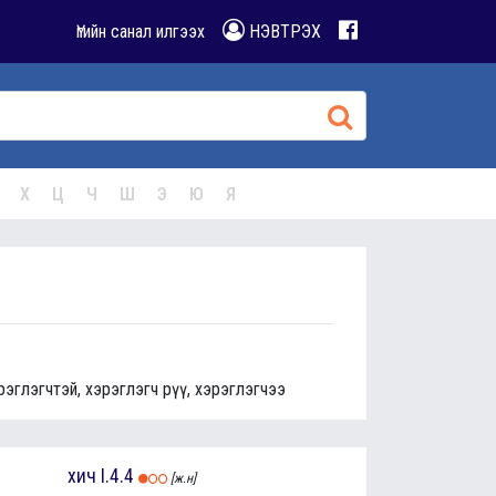
Үгийн санал илгээх
НЭВТРЭХ
Х
Ц
Ч
Ш
Э
Ю
Я
рэглэгчтэй, хэрэглэгч рүү, хэрэглэгчээ
хич
I.4.4
[ж.н]