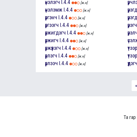
үнэлэгч
I.4.4
үрчл
[ж.н]
үнэлэмж
I.4.4
үрэгд
[ж.н]
үргэнч
I.4.4
үрэг
[ж.н]
үргээгч
I.4.4
үрэгч
[ж.н]
үржигдэгч
I.4.4
үрэл
[ж.н]
үржигч
I.4.4
үсэл
[ж.н]
үржүүлэгч
I.4.4
үтээ
[ж.н]
үрлэгч
I.4.4
үтээ
[ж.н]
үрлээч
I.4.4
үүдэг
[ж.н]
Та гар