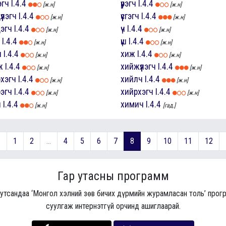
эгч
I.4.4
үүрэгч
I.4.4
[ж.н]
[ж.н]
үүлэгч
I.4.4
үүсгэгч
I.4.4
[ж.н]
[ж.н]
дэгч
I.4.4
үч
I.4.4
[ж.н]
[ж.н]
I.4.4
үш
I.4.4
[ж.н]
[ж.н]
ч
I.4.4
хиж
I.4.4
[ж.н]
[ж.н]
ж
I.4.4
хийжүүлэгч
I.4.4
[ж.н]
[ж.н]
рхэгч
I.4.4
хийлч
I.4.4
[ж.н]
[ж.н]
рэгч
I.4.4
хийрхэгч
I.4.4
[ж.н]
[ж.н]
ч
I.4.4
химич
I.4.4
[ж.н]
[гад.]
«
1
2
...
4
5
6
7
8
9
10
11
12
Гар утасны программ
 утсандаа ‘Монгол хэлний зөв бичих дүрмийн журамласан толь’ про
суулгаж интернэтгүй орчинд ашиглаарай.