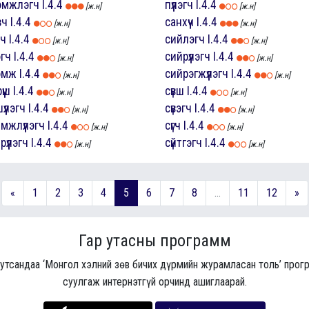
эмжлэгч
I.4.4
пүүлэгч
I.4.4
[ж.н]
[ж.н]
вч
I.4.4
санхүүч
I.4.4
[ж.н]
[ж.н]
гч
I.4.4
сийлэгч
I.4.4
[ж.н]
[ж.н]
эгч
I.4.4
сийрүүлэгч
I.4.4
[ж.н]
[ж.н]
лэмж
I.4.4
сийрэгжүүлэгч
I.4.4
[ж.н]
[ж.н]
үүш
I.4.4
сүвш
I.4.4
[ж.н]
[ж.н]
үүлэгч
I.4.4
сүвэгч
I.4.4
[ж.н]
[ж.н]
мжлүүлэгч
I.4.4
сүгч
I.4.4
[ж.н]
[ж.н]
рүүлэгч
I.4.4
сүйтгэгч
I.4.4
[ж.н]
[ж.н]
«
1
2
3
4
5
6
7
8
...
11
12
»
Гар утасны программ
 утсандаа ‘Монгол хэлний зөв бичих дүрмийн журамласан толь’ про
суулгаж интернэтгүй орчинд ашиглаарай.