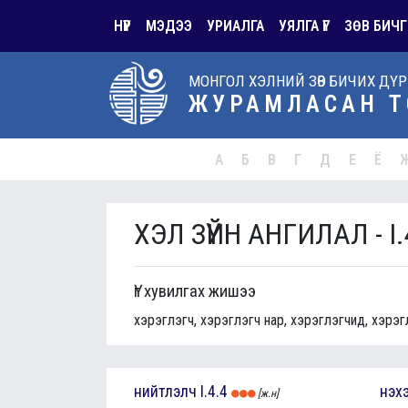
НҮҮР
МЭДЭЭ
УРИАЛГА
УЯЛГА ҮГ
ЗӨВ БИЧГ
МОНГОЛ ХЭЛНИЙ ЗӨВ БИЧИХ ДҮ
ЖУРАМЛАСАН Т
А
Б
В
Г
Д
Е
Ё
ХЭЛ ЗҮЙН АНГИЛАЛ - I.
Үг хувилгах жишээ
хэрэглэгч, хэрэглэгч нар, хэрэглэгчид, хэрэг
нийтлэлч
I.4.4
нэх
[ж.н]