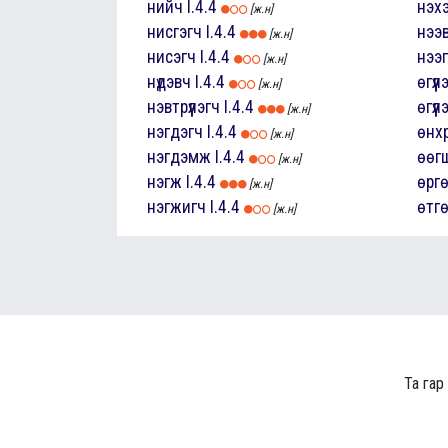
нийч
I.4.4
нэх
[ж.н]
нисгэгч
I.4.4
нээ
[ж.н]
нисэгч
I.4.4
нээ
[ж.н]
нүдэвч
I.4.4
өгүүл
[ж.н]
нэвтрүүлэгч
I.4.4
өгүү
[ж.н]
нэгдэгч
I.4.4
өнхр
[ж.н]
нэгдэмж
I.4.4
өөгш
[ж.н]
нэгж
I.4.4
өргө
[ж.н]
нэгжигч
I.4.4
өтгө
[ж.н]
Та гар