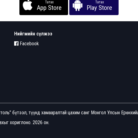
Татах
Татах
App Store
Play Store
Нийгмийн сүлжээ
Facebook
толь” бүтээл, түүнд хамааралтай цахим санг Монгол Улсын Ерөнхи
хыг хориглоно. 2026 он.