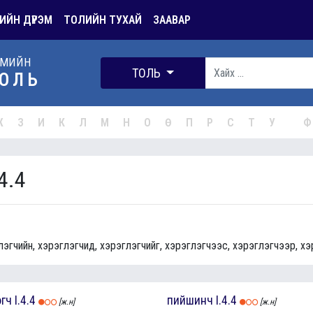
ИЙН ДҮРЭМ
ТОЛИЙН ТУХАЙ
ЗААВАР
РМИЙН
ТОЛЬ
ОЛЬ
Ж
З
И
К
Л
М
Н
О
Ө
П
Р
С
Т
У
Ф
4.4
лэгчийн, хэрэглэгчид, хэрэглэгчийг, хэрэглэгчээс, хэрэглэгчээр, хэ
эгч
I.4.4
пийшинч
I.4.4
[ж.н]
[ж.н]