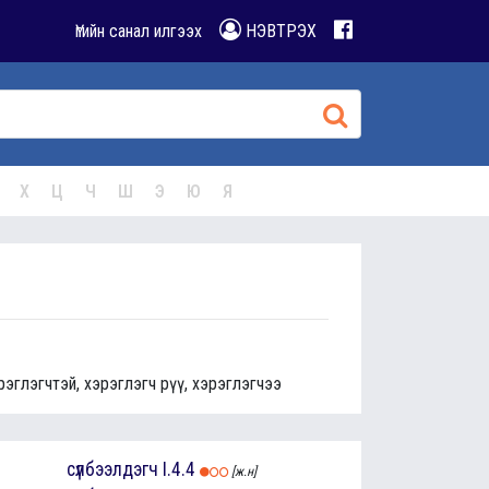
Үгийн санал илгээх
НЭВТРЭХ
Х
Ц
Ч
Ш
Э
Ю
Я
рэглэгчтэй, хэрэглэгч рүү, хэрэглэгчээ
сүлбээлдэгч
I.4.4
[ж.н]