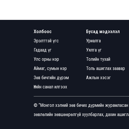
Холбоос
Бусад мэдээлэл
Эрэлттэй үгс
Уриалга
Гадаад үг
Уялга үг
Улс орны нэр
Толийн тухай
Аймаг, сумын нэр
Толь ашиглах заавар
Зөв бичгийн дүрэм
Ажлын хэсэг
Үгийн санал илгээх
© “Монгол хэлний зөв бичих дүрмийн журамласан 
зөвлөлийн зөвшөөрөлгүй хуулбарлах, дахин ашигла