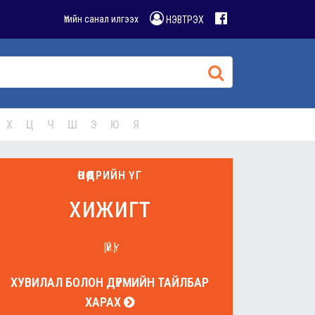
Үгийн санал илгээх
НЭВТРЭХ
Х
Ц
Ч
Ш
Э
Ю
Я
ӨНӨӨДРИЙН ҮГ
хижигт
[ҮЙ.Ү]
ХУВИЛАЛ БОЛОН ДҮРМИЙН ТАЙЛБАР
ХАРАХ