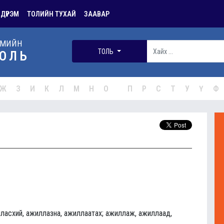
 ДҮРЭМ
ТОЛИЙН ТУХАЙ
ЗААВАР
РМИЙН
ТОЛЬ
ОЛЬ
Ж
З
И
К
Л
М
Н
О
П
Р
С
Т
У
Ү
Ф
ласхий, ажиллазна, ажиллаатах; ажиллаж, ажиллаад,