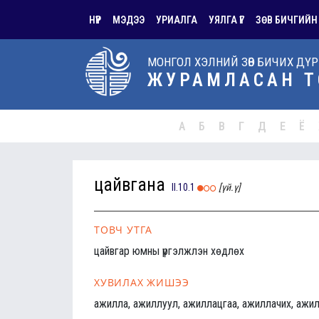
НҮҮР
МЭДЭЭ
УРИАЛГА
УЯЛГА ҮГ
ЗӨВ БИЧГИЙН
МОНГОЛ ХЭЛНИЙ ЗӨВ БИЧИХ ДҮ
ЖУРАМЛАСАН Т
А
Б
В
Г
Д
Е
Ё
цайвгана
II.10.1
[үй.ү]
ТОВЧ УТГА
цайвгар юмны үргэлжлэн хөдлөх
ХУВИЛАХ ЖИШЭЭ
ажилла, ажиллуул, ажиллацгаа, ажиллачих, ажил