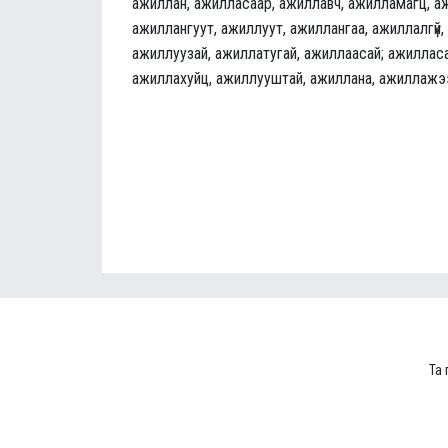
ажиллан, ажилласаар, ажиллавч, ажилламагц, а
ажиллангуут, ажиллуут, ажиллангаа, ажиллалгүй,
ажиллуузай, ажиллатугай, ажиллаасай; ажилласа
ажиллахуйц, ажиллууштай, ажиллана, ажиллажэ
Та 