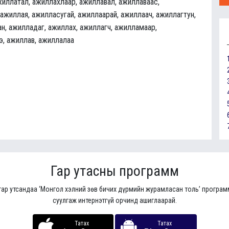
жиллатал, ажиллахлаар, ажиллавал, ажиллаваас,
 ажиллая, ажилласугай, ажиллаарай, ажиллаач, ажиллагтун,
н, ажилладаг, ажиллах, ажиллагч, ажилламаар,
э, ажиллав, ажиллалаа
Гар утасны программ
гар утсандаа ‘Монгол хэлний зөв бичих дүрмийн журамласан толь’ програ
суулгаж интернэтгүй орчинд ашиглаарай.
Татах
Татах