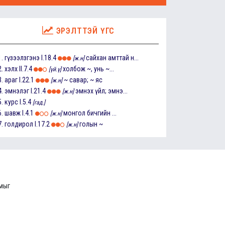
ЭРЭЛТТЭЙ ҮГС
1.
гүзээлзгэнэ
I.18.4
сайхан амттай н...
[ж.н]
2.
хэлх
II.7.4
холбож ~, унь ~...
[үй.ү]
3.
араг
I.22.1
~ савар; ~ яс
[ж.н]
4.
эмнэлэг
I.21.4
эмнэх үйл; эмнэ...
[ж.н]
5.
курс
I.5.4
[гад.]
6.
шавж
I.4.1
монгол бичгийн ...
[ж.н]
7.
голдирол
I.17.2
голын ~
[ж.н]
ммыг