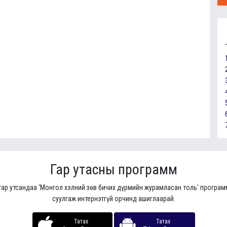
Гар утасны программ
гар утсандаа ‘Монгол хэлний зөв бичих дүрмийн журамласан толь’ програ
суулгаж интернэтгүй орчинд ашиглаарай.
Татах
Татах