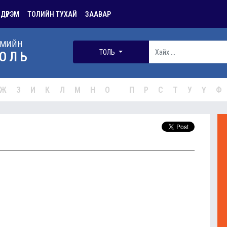
 ДҮРЭМ
ТОЛИЙН ТУХАЙ
ЗААВАР
РМИЙН
ТОЛЬ
ОЛЬ
Ж
З
И
К
Л
М
Н
О
П
Р
С
Т
У
Ү
Ф