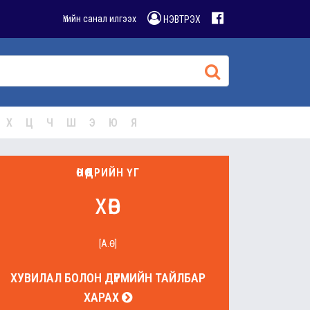
Үгийн санал илгээх
НЭВТРЭХ
Х
Ц
Ч
Ш
Э
Ю
Я
ӨНӨӨДРИЙН ҮГ
хөв
[А.Ө]
ХУВИЛАЛ БОЛОН ДҮРМИЙН ТАЙЛБАР
ХАРАХ