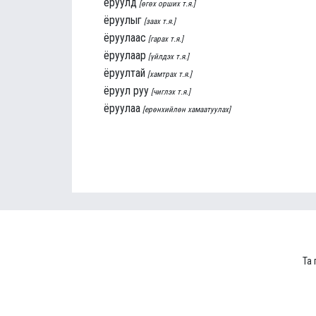
ёруулд
[өгөх орших т.я.]
ёруулыг
[заах т.я.]
ёруулаас
[гарах т.я.]
ёруулаар
[үйлдэх т.я.]
ёруултай
[хамтрах т.я.]
ёруул руу
[чиглэх т.я.]
ёруулаа
[ерөнхийлөн хамаатуулах]
Та 