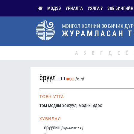
НҮҮР
МЭДЭЭ
УРИАЛГА
УЯЛГА ҮГ
ЗӨВ БИЧГИЙН
МОНГОЛ ХЭЛНИЙ ЗӨВ БИЧИХ ДҮ
ЖУРАМЛАСАН Т
А
Б
В
Г
Д
Е
Ё
ёруул
I.1.1
[ж.н]
ТОВЧ УТГА
том модны хожуул, модны үндэс
ХУВИЛАЛ
ёруулын
[харьяалах т.я.]